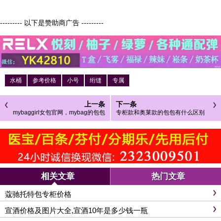
--------- 以下是赞助商广告 ---------
水桶
参考价格
小号
绗缝
专属
上一条
下一条
mybaggirl女包官网，mybag的包包
专柜款和奥莱款的包包有什么区别
怎么样可靠吗
相关文章
热门文章
蔻驰托特包专柜价格
宣酒价格及图片大全,宣酒10年是多少钱一瓶