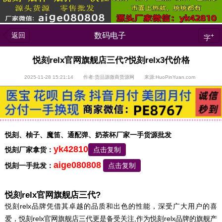
返回
数码电子
+
字
悦刻relx官网旗舰店三代?悦刻relx3代价格
2025-11-28 15:21:14 作者:货品源微商货源网 来源:HuoPinYuan.com
悦刻、柚子、魔笛、通配弹、奶茶杯厂家一手货源批发
yk42810
悦刻厂家拿货：
点击复制
aige080808
悦刻一手批发：
点击复制
悦刻relx官网旗舰店三代?
悦刻relx品牌凭借其卓越的品质和出色的性能，深受广大用户的喜
爱，悦刻relx官网旗舰店三代更是备受关注,作为悦刻relx品牌的旗舰产