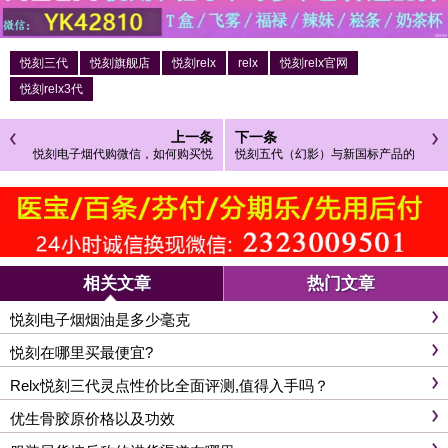
悦刻三代
悦刻旗舰店
悦刻relx
relx
悦刻relx官网
悦刻relx3代
上一条
下一条
悦刻电子烟代购微信，如何购买悦
悦刻五代（幻影）与新国标产品的
刻电子烟
主要区别是什么
相关文章
热门文章
悦刻电子烟烟油是多少毫克
悦刻在哪里买最便宜?
Relx悦刻三代灵点性价比全面评测,值得入手吗？
优生骨胶原价格以及功效