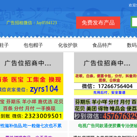
欢迎您访问
免费发布产品
广告招租微信：Jay0594123
鞋子
包包帽子
化妆护肤
食品特产
数码
男性滋补佳品,吃一粒做七次也不累
电视广告同款通便胶囊专治便