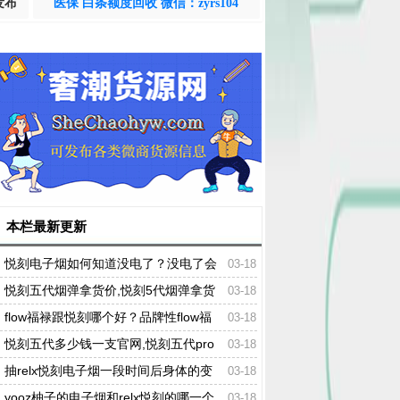
发布
医保 白条额度回收 微信：zyrs104
本栏最新更新
悦刻电子烟如何知道没电了？没电了会
03-18
怎么显示？
悦刻五代烟弹拿货价,悦刻5代烟弹拿货
03-18
价
flow福禄跟悦刻哪个好？品牌性flow福
03-18
禄电子烟
悦刻五代多少钱一支官网,悦刻五代pro
03-18
多少钱一支
抽relx悦刻电子烟一段时间后身体的变
03-18
化
yooz柚子的电子烟和relx悦刻的哪一个
03-18