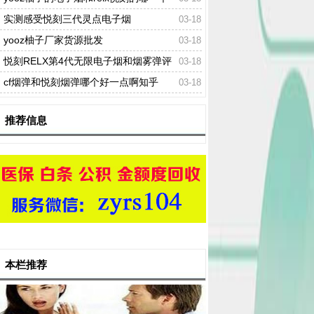
好
实测感受悦刻三代灵点电子烟
03-18
yooz柚子厂家货源批发
03-18
悦刻RELX第4代无限电子烟和烟雾弹评
03-18
估
cf烟弹和悦刻烟弹哪个好一点啊知乎
03-18
推荐信息
本栏推荐