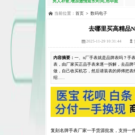
男人补肾,增加激情延长时间,用毕挺
当前位置：
首页
>
数码电子
去哪里买高精品N
2025-11-29 10:31:44
内容摘要：
一、n厂手表就是品牌表吗？手
表，由厂家买正品手表来逐一拆解，去品牌
做，自己收买机芯，然后请装表的师傅把表
绍......
复刻名牌手表厂家一手货源批发，支持一