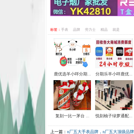
标签：
手表
品牌
劳力士
精品
就是
鹿优选羊小咩分期...
分期乐羊小咩鹿优...
复刻一比一茅台 ...
悦刻柚子绿萝通配...
上一篇：
n厂五大手表品牌，n厂五大顶级品