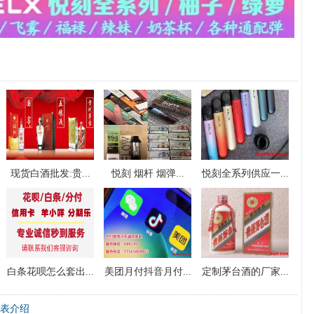
现货白酒批发:贵...
悦刻 烟杆 烟弹...
悦刻全系列供应一...
白条花呗怎么套出...
美团月付抖音月付...
定制茅台酒的厂家...
牌表介绍