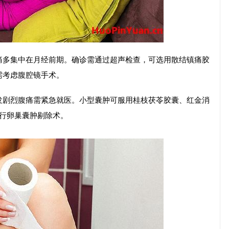
痛多集中在月经前期。确诊需通过超声检查，可选用散结镇痛胶
需考虑腹腔镜手术。
发剧烈腹痛需紧急就医。小型囊肿可服用桂枝茯苓胶囊、红金消
议行卵巢囊肿剔除术。