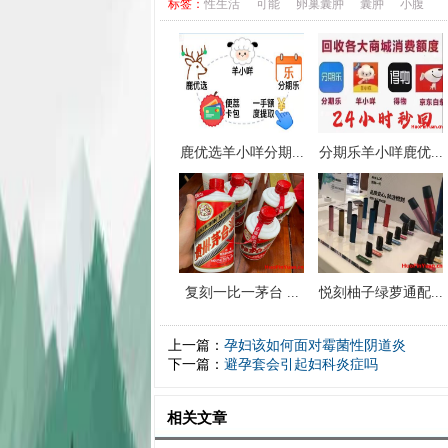
标签：
性生活
可能
卵巢囊肿
囊肿
小腹
鹿优选羊小咩分期...
分期乐羊小咩鹿优...
复刻一比一茅台 ...
悦刻柚子绿萝通配...
上一篇：
孕妇该如何面对霉菌性阴道炎
下一篇：
避孕套会引起妇科炎症吗
相关文章