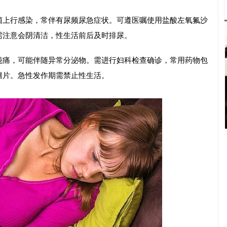
菌上行感染，常伴有尿频尿急症状。可遵医嘱使用盐酸左氧氟沙
需注意会阴清洁，性生活前后及时排尿。
钝痛，可能伴随异常分泌物。需进行妇科检查确诊，常用药物包
腾片。急性发作期需禁止性生活。