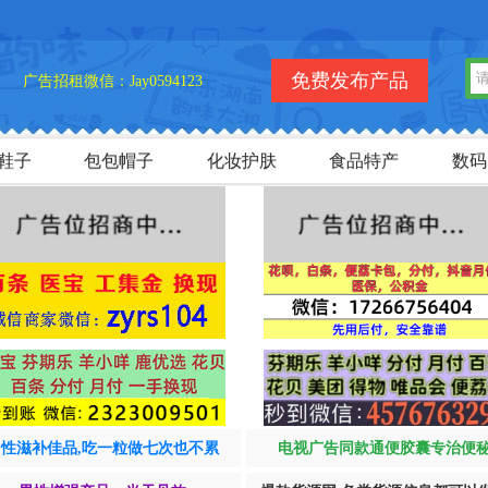
欢
免费发布产品
广告招租微信：Jay0594123
鞋子
包包帽子
化妆护肤
食品特产
数码
男性滋补佳品,吃一粒做七次也不累
电视广告同款通便胶囊专治便