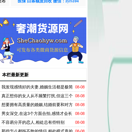
发布
医保 白条额度回收 微信：zyrs104
本栏最新更新
我发现感情好的夫妻,婚姻生活都是极简
08-08
的,他们只做了这五件事
真正想你的女人从不频繁打扰,但这三个
08-08
细节早已暴露了她的心意
想要拥有高质量的婚姻,结婚前要和对方
08-08
谈谈这些问题
男女深交,在这3个方面合拍,感情才会长
08-08
久
不容易分开的恋人,相处总有些特别
08-08
那些怎么都拆不散的情侣,相处模式真的
08-08