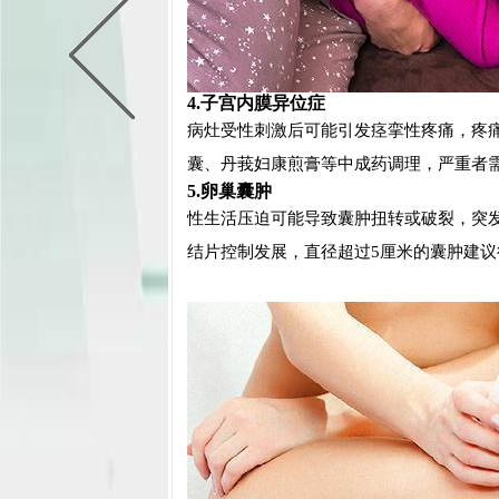
4.子宫内膜异位症
病灶受性刺激后可能引发痉挛性疼痛，疼
囊、丹莪妇康煎膏等中成药调理，严重者
5.卵巢囊肿
性生活压迫可能导致囊肿扭转或破裂，突
结片控制发展，直径超过5厘米的囊肿建