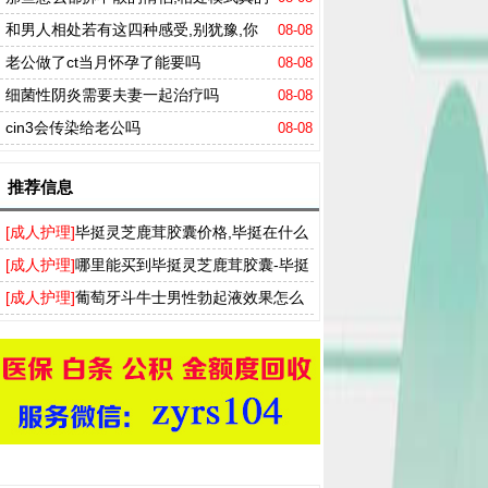
和普通人不一样
和男人相处若有这四种感受,别犹豫,你
08-08
大概率是嫁对了人,
老公做了ct当月怀孕了能要吗
08-08
细菌性阴炎需要夫妻一起治疗吗
08-08
cin3会传染给老公吗
08-08
推荐信息
[成人护理]
毕挺灵芝鹿茸胶囊价格,毕挺在什么
药店能买到
[成人护理]
哪里能买到毕挺灵芝鹿茸胶囊-毕挺
雪佳牌灵芝鹿茸胶囊说明书
[成人护理]
葡萄牙斗牛士男性勃起液效果怎么
样?男性延时助勃orgie斗牛士助勃膏