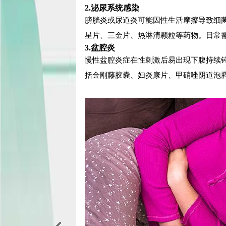
2.泌尿系统感染
膀胱炎或尿道炎可能因性生活摩擦导致细
星片、三金片、热淋清颗粒等药物。日常
3.盆腔炎
慢性盆腔炎症在性刺激后易出现下腹持续
括金刚藤胶囊、妇炎康片、甲硝唑阴道泡