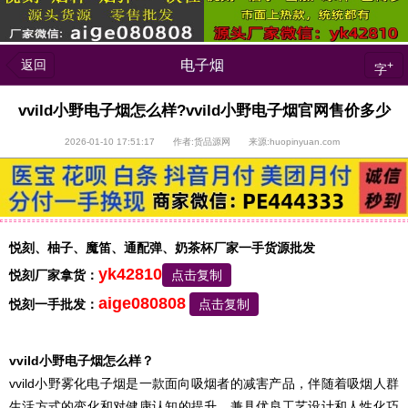
返回
电子烟
+
字
vvild小野电子烟怎么样?vvild小野电子烟官网售价多少
2026-01-10 17:51:17 作者:货品源网 来源:huopinyuan.com
悦刻、柚子、魔笛、通配弹、奶茶杯厂家一手货源批发
yk42810
悦刻厂家拿货：
点击复制
aige080808
悦刻一手批发：
点击复制
vvild小野电子烟怎么样？
vvild小野雾化电子烟是一款面向吸烟者的减害产品，伴随着吸烟人群
生活方式的变化和对健康认知的提升，兼具优良工艺设计和人性化巧