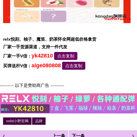
relx悦刻、柚子、魔笛、奶茶怀全网超低价格拿货
厂家一手货源渠道，支持一件代发
yk42810
厂家一手V信：
点击复制
aige080808
买弹送杆V信：
点击复制
--------- 以下是赞助商广告 ---------
vvild小野官网
品牌
上一条
下一条