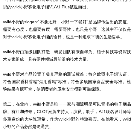
思的vvild小野雾化电子烟V1/V1 Plus破世而出。
vvild小野的slogan:“不要太野，小野一下就好”是品牌传达出的态度。
需要有态度，也需要有度；需要野性，也只是小野，这其中不仅仅是
对于vvild小野雾化电子烟的诠释，也是一种追求平衡的生活哲学。
vvild小野由顶级团队打造，研发团队有来自华为、锤子科技等资深技
术专家组成，具有硬件领域最前沿的技术力量。
vvild小野对产品设置了极其严格的测试标准：符合欧盟电子烟认证，
符合国家香料香精“烟用香精”标准，符合多项国家食品安全标准。检
验结果有据可查，使消费者的卫生安全得到可靠保障。
第二，在业内，vvild小野是唯一一家与潮流明星可以背书的电子烟品
牌。有江湖传奇，CLOT潮牌主持人，演员，歌手，AJ1联名设计师等
多重身份的大V-陈冠希，作为vvild小野的特邀嘉宾。在他看来，vvild
小野的产品必然是硬通货。