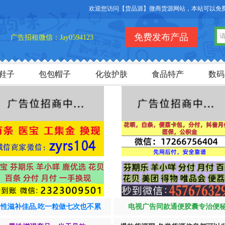
欢迎您访问【货品源】微商货源网站，本站可以免费发
免费发布产品
广告招租微信：Jay0594123
鞋子
包包帽子
化妆护肤
食品特产
数码
男性滋补佳品,吃一粒做七次也不累
电视广告同款通便胶囊专治便