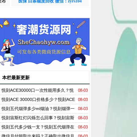
发布
医保 白条额度回收 微信：zyrs104
本栏最新更新
悦刻ACE30000口一次性能用多久？悦
08-03
刻ACE电子烟有多少毫升？
悦刻ACE 30000口价格多少？悦刻ACE
08-03
一次性电子烟口味推荐
悦刻五代烟弹多少ml烟油？悦刻烟弹一
08-03
颗能抽多少口？
悦刻宙斯红灯闪烁怎么回事？悦刻宙斯
08-03
转接头有没有卖的？
悦刻五代多少钱一支？悦刻五代烟弹在
08-03
哪买便宜？
微信月付能取出来吗？正确取出微信月
08-03