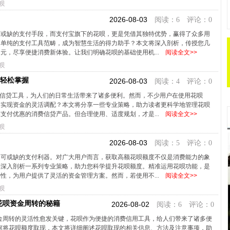
呗
2026-08-03
阅读：6 评论：0
可或缺的支付手段，而支付宝旗下的花呗，更是凭借其独特优势，赢得了众多用
越单纯的支付工具范畴，成为智慧生活的得力助手？本文将深入剖析，传授您几
元，尽享便捷消费新体验。让我们明确花呗的基础使用机...
阅读全文>>
呗
！轻松掌握
2026-08-03
阅读：4 评论：0
费信贷工具，为人们的日常生活带来了诸多便利。然而，不少用户在使用花呗
，实现资金的灵活调配？本文将分享一些专业策略，助力读者更科学地管理花呗
支付优惠的消费信贷产品。但合理使用、适度规划，才是...
阅读全文>>
呗
2026-08-03
阅读：5 评论：0
不可或缺的支付利器。对广大用户而言，获取高额花呗额度不仅是消费能力的象
将深入剖析一系列专业策略，助力您科学提升花呗额度。精准运用花呗功能，是
性，为用户提供了灵活的资金管理方案。然而，若使用不...
阅读全文>>
呗
花呗资金周转的秘籍
2026-08-02
阅读：6 评论：0
金周转的灵活性愈发关键，花呗作为便捷的消费信用工具，给人们带来了诸多便
何将花呗额度取现，本文将详细阐述花呗取现的相关信息、方法及注意事项，助