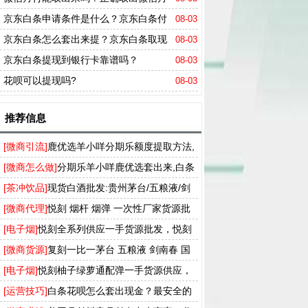
付的方法
京东白条申请条件是什么？京东白条付
08-03
费额度提现方式
京东白条怎么套出来提？京东白条取现
08-03
的五个办法
京东白条提现到银行卡靠谱吗？
08-03
花呗可以提现吗?
08-03
推荐信息
[微商引流]
鹿优选羊小咩分期乐额度提取方法,
羊小咩便荔卡包快速回收商家
[微商怎么做]
分期乐羊小咩鹿优选套出来,白条
分付 月付 花呗额度一手提现
[茶冲饮品]
现货白酒批发:贵州茅台/五粮液/剑
南春/国窖1573等一手厂家货源
[微商代理]
悦刻 烟杆 烟弹 一次性厂家货源批
发，多种口味RELX电子烟一件代发
[电子烟]
悦刻全系列供应一手货源批发，悦刻
买烟弹送烟杆厂家拿货渠道
[微商货源]
复刻一比一茅台 五粮液 剑南春 国
窖 厂家直营供货，支持货到付款
[电子烟]
悦刻柚子绿萝通配弹一手货源供应，
T盒飞雾奶茶杯实体店批发渠道
[运营技巧]
白条花呗怎么套出现金？最安全的