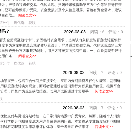
设计，严禁通过虚假交易、代购返现、扫码转账或借助第三方中介等途径进行变
则，还可能导致账户受限、资金受损以及个人信息泄露。若确有资金需求，建议
白条取...
阅读全文>>
信分付
鹿优选
花呗
谱吗？
2026-08-03
阅读：6 评论：0
能否安全提现至银行卡”，多因临时资金需求，想确认白条额度能否直接转至银行
额度专为京东购物及合规消费场景设计，严禁通过虚假交易、代购返现或第三方
台向账户开放官方取现功能时，用户方可按页面指引申请。一、白条提现至银行
用白条...
阅读全文>>
信分付
鹿优选
花呗
2026-08-03
阅读：7 评论：0
费场景展开，包括在合作商户直接支付、应用内分期消费及代付功能等。需明确
信用额度直接转换为现金，而后者是通过合规消费行为积累信用价值。根据平台
管理，严禁作为现金获取渠道。若用户试图通过非常规手...
阅读全文>>
呗
2026-08-03
阅读：3 评论：0
其便捷支付与灵活分期特性，在日常消费场景中广受青睐。然而，随着个人消费
如何科学提升花呗额度成为用户普遍关注的问题。本文将从专业角度解析花呗额
制解析花呗额度采用动态评估体系，综合考量用户信用评...
阅读全文>>