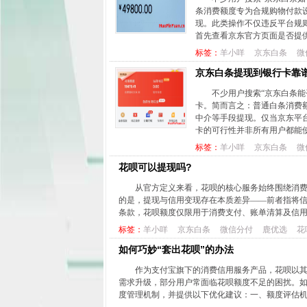
条消费额度专为合规购物付款
现。此类操作不仅违反平台规
首先查看京东官方页面是否提供
标签：
羊小咩
京东白条
微
京东白条提现到银行卡靠
不少用户搜索“京东白条
卡。简而言之：普通白条消费
中介等手段提现。仅当京东平
卡的可行性并非所有用户都能使
标签：
羊小咩
京东白条
微
花呗可以提现吗?
从官方定义来看，花呗的核心服务始终围绕消
的是，提现与信用变现存在本质差异——前者指将
条款，花呗额度仅限用于消费支付、账单清算及信用
标签：
羊小咩
京东白条
微信分付
鹿优选
花
如何巧妙“套出花呗”的办法
作为支付宝旗下的消费信用服务产品，花呗以
需求升级，部分用户常面临花呗额度不足的困扰。
度管理机制，并提供以下优化建议：一、额度评估机