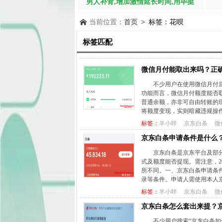
男人补肾,增加激情延长时间,用毕挺
当前位置：
首页
> 标签：花呗
标签匹配
微信月付能取出来吗？正
不少用户在使用微信月付
功能而言，微信月付额度能否
普通余额，亦非可自由转账的现
将额度变现，实则暗藏违规操作、
标签：
羊小咩
京东白条
微
京东白条申请条件是什么
京东白条是京东平台及部
式及额度能否提现。需注意，2
所不同。一、京东白条申请条
录等条件。申请人需使用本人京
标签：
羊小咩
京东白条
微
京东白条怎么套出来提？
不少用户搜索“京东白条