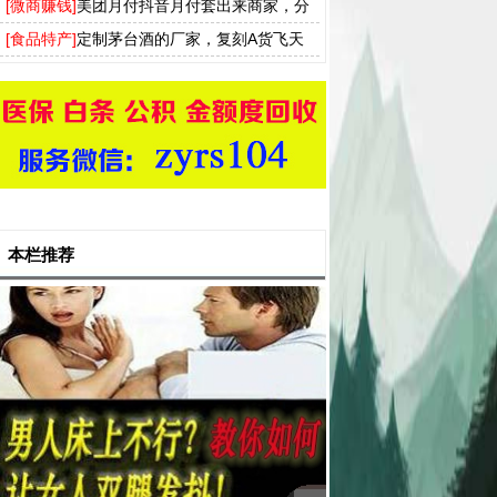
方法 还支持分付 羊小咩 分期乐
[微商赚钱]
美团月付抖音月付套出来商家，分
付白条得物羊小咩提现流程分享
[食品特产]
定制茅台酒的厂家，复刻A货飞天
茅台53度一手货源批发
本栏推荐