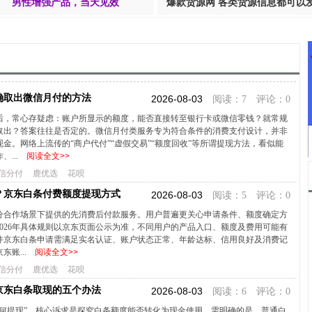
男性增强产品，当天见效
爆款货源网 各类货源信息都可以
确取出微信月付的方法
2026-08-03
阅读：7 评论：0
后，常心存疑虑：账户所显示的额度，能否直接转至银行卡或微信零钱？就常规
取出？答案往往是否定的。微信月付类服务专为符合条件的消费支付设计，并非
金。网络上流传的“商户代付”“虚假交易”“额度回收”等所谓提现方法，看似能
...
阅读全文>>
信分付
鹿优选
花呗
？京东白条付费额度提现方式
2026-08-03
阅读：5 评论：0
分合作场景下提供的先消费后付款服务。用户普遍更关心申请条件、额度确定方
026年具体规则以京东页面公示为准，不同用户的产品入口、额度及费用可能有
件京东白条申请需满足实名认证、账户状态正常、年龄达标、信用良好及消费记
东账...
阅读全文>>
信分付
鹿优选
花呗
京东白条取现的五个办法
2026-08-03
阅读：6 评论：0
如何提现”，核心诉求是探究白条额度能否转化为现金使用。需明确的是，普通白