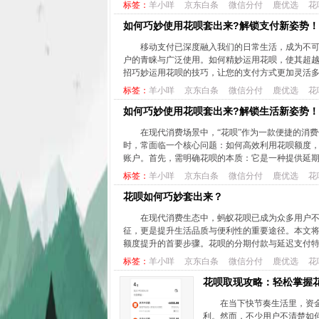
标签：
羊小咩
京东白条
微信分付
鹿优选
花
如何巧妙使用花呗套出来?解锁支付新姿势！
移动支付已深度融入我们的日常生活，成为不
户的青睐与广泛使用。如何精妙运用花呗，使其超
招巧妙运用花呗的技巧，让您的支付方式更加灵活多
标签：
羊小咩
京东白条
微信分付
鹿优选
花
如何巧妙使用花呗套出来?解锁生活新姿势
在现代消费场景中，“花呗”作为一款便捷的消
时，常面临一个核心问题：如何高效利用花呗额度
账户。首先，需明确花呗的本质：它是一种提供延期
标签：
羊小咩
京东白条
微信分付
鹿优选
花
花呗如何巧妙套出来？
在现代消费生态中，蚂蚁花呗已成为众多用户
征，更是提升生活品质与便利性的重要途径。本文
额度提升的首要步骤。花呗的分期付款与延迟支付特
标签：
羊小咩
京东白条
微信分付
鹿优选
花
花呗取现攻略：轻松掌握
在当下快节奏生活里，资
利。然而，不少用户不清楚如