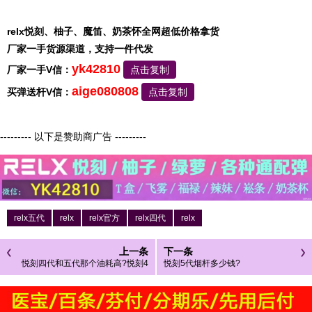
relx悦刻、柚子、魔笛、奶茶怀全网超低价格拿货
厂家一手货源渠道，支持一件代发
yk42810
厂家一手V信：
点击复制
aige080808
买弹送杆V信：
点击复制
--------- 以下是赞助商广告 ---------
relx五代
relx
relx官方
relx四代
relx
上一条
下一条
悦刻四代和五代那个油耗高?悦刻4
悦刻5代烟杆多少钱?
代和五代哪个好