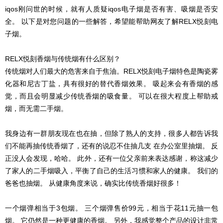
iqos刚问世的时候，就有人质疑iqos电子烟是否有害、吸烟是否安
全。 以下是对您问题的一些解答，希望能帮助网友了解RELX悦刻电
子烟。
RELX悦刻香烟与传统烟有什么区别？
传统烟对人们最大的危害来自于焦油。RELX悦刻电子烟特色是陶瓷雾
化器和尼古丁盐，具有很好的替代香烟效果。 吸起来会有香烟的感
觉，而且会明显减少传统香烟的吸食量。 可以在很大程度上帮助戒
烟，而无需二手烟。
我身边有一群朋友现在也在抽，但除了熟人的支持，很多人都告诉我
们不能再抽传统香烟了，还有的说忍不住抽几支 在办公室里抽烟。 反
正没人会发现，哈哈。 此外，还有一位父亲前来表达感谢，称这减少
了家人的二手烟吸入，平衡了自己的生活习惯和家人的健康。 我们的
爸爸也抽烟。 从健康角度来说，确实比传统香烟好很多！
一个烟弹相当于3包烟。 三个烟弹售价99元，相当于花11元抽一包
烟。 它仍然是一种更健康的香烟。 另外，我感觉整个产品的设计非常