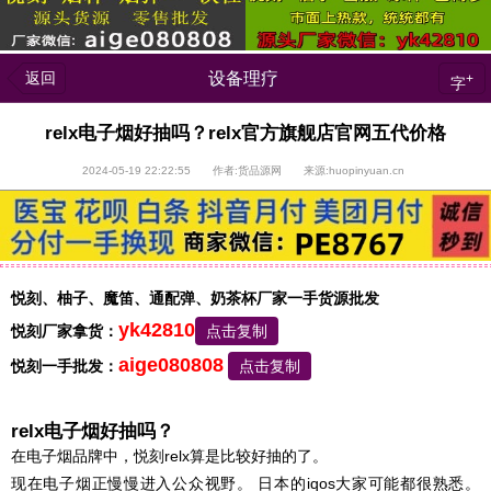
返回
设备理疗
+
字
relx电子烟好抽吗？relx官方旗舰店官网五代价格
2024-05-19 22:22:55 作者:货品源网 来源:huopinyuan.cn
悦刻、柚子、魔笛、通配弹、奶茶杯厂家一手货源批发
yk42810
悦刻厂家拿货：
点击复制
aige080808
悦刻一手批发：
点击复制
relx电子烟好抽吗？
在电子烟品牌中，悦刻relx算是比较好抽的了。
现在电子烟正慢慢进入公众视野。 日本的iqos大家可能都很熟悉。