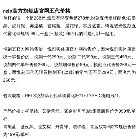
relx官方旗舰店官网五代价格
单杆的话一个是268元,然后有渐变色是278元,悦刻五代烟杆配色:石墨
黑、皎月银、赤脂橘、首尾蓝、晨霜绿、零度逐霜、绮境碧光悦刻五
代雾化弹规格:99元一盒(三颗装),和四代的话是可以一起用。
悦刻五官方网站售价，悦刻实体店官方网站售价，因为悦刻实体店是
统一零售价的，悦刻一代299元、悦刻二代399元、悦刻三代459元、
悦刻四代单杆售价269元、悦刻烟弹售价99元，悦刻五代售价268元一
盒，而悦刻四代无限及悦刻五代幻影的零售还不足299元，两者均为
268元。
包装规格：RELX悦刻第五代革调雾化杆*1+TYPE-C充电线*1。
产品价格：昼星钻、茹伊蕾丝、鎏金岁月等3款限量版售价为999元/单
杆。
青黛蓝、凝夜黑、苍艾棕、丹青绿、琥珀橙、青蓝纹等6款常规版售价
为499元/单杆。