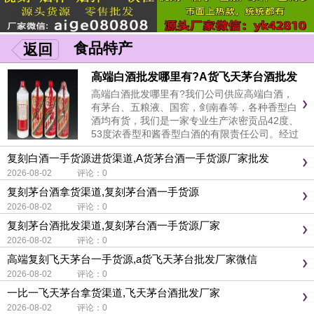
食品特产
返回
高端白酒批发哪里有?A货飞天茅台酒批发
市场供应商家
高端白酒批发哪里有?我们公司供应高端白酒，
有茅台、五粮液、国窖，剑南春等，各种香型白
酒均有货，我们是一家专业生产浓密贡品42度、
53度浓香型和酱香型白酒的有限责任公司。经过
多年的稳步发展，我们白酒公司已发展成为中国
复刻白酒一手货源进货渠道,A货茅台酒一手货源厂家批发
最专业、最有信誉的酒水生产厂家之一。我公司
2026-08-02 评论：0
以“良心酿制，食者安心”为公司生存之本，以高
端白酒品牌茅台酒为首...
复刻茅台酒拿货渠道,复刻茅台酒一手货源
2026-08-02 评论：0
复刻茅台酒批发渠道,复刻茅台酒一手货源厂家
2026-08-02 评论：0
高端复刻飞天茅台一手货源,a货飞天茅台批发厂家微信
2026-08-02 评论：0
一比一飞天茅台拿货渠道,飞天茅台酒批发厂家
2026-08-02 评论：0