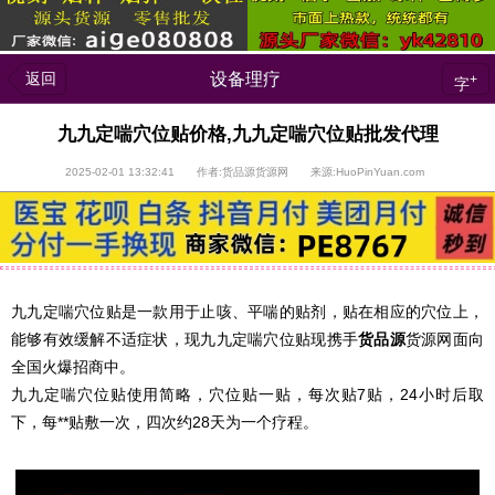
返回
设备理疗
+
字
九九定喘穴位贴价格,九九定喘穴位贴批发代理
2025-02-01 13:32:41 作者:货品源货源网 来源:HuoPinYuan.com
九九定喘穴位贴是一款用于止咳、平喘的贴剂，贴在相应的穴位上，
能够有效缓解不适症状，现九九定喘穴位贴现携手
货品源
货源网面向
全国火爆招商中。
九九定喘穴位贴使用简略，穴位贴一贴，每次贴7贴，24小时后取
下，每**贴敷一次，四次约28天为一个疗程。