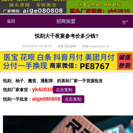
返回
招商加盟
+
字
悦刻大千夜宴参考价多少钱?
2025-05-27 15:58:55 作者:货品源网 来源:huopinyuan.cn
悦刻、柚子、魔笛、通配弹、奶茶杯厂家一手货源批发
yk42810
悦刻厂家拿货：
点击复制
aige080808
悦刻一手批发：
点击复制