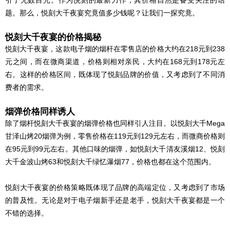
引了无数目光。作为悦刻的最新力作，其价格自然是备受关注的话
题。那么，悦刻大千夜宴究竟值多少钱呢？让我们一探究竟。
悦刻大千夜宴的价格揭秘
悦刻大千夜宴，这款电子烟的烟杆在零售店的价格大约在218元到238
元之间，而在微商渠道，价格则相对亲民，大约在168元到178元左
右。这样的价格区间，既体现了悦刻品牌的价值，又考虑到了不同消
费者的需求。
烟弹价格同样诱人
除了烟杆悦刻大千夜宴的烟弹价格也同样引人注目。以悦刻大千Mega
甘泽山烤20烟弹为例，零售价格在119元到129元左右，而微商价格则
在95元到99元左右。其他口味的烟弹，如悦刻大千清友溪烟12、悦刻
大千金波山烤63和悦刻大千绿忆瀑烟77，价格也都在这个范围内。
悦刻大千夜宴的价格策略既体现了品牌的高端定位，又考虑到了市场
的普及性。无论是对于电子烟新手还是老手，悦刻大千夜宴都是一个
不错的选择。