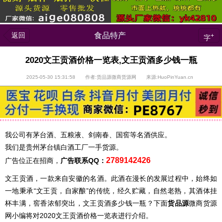
返回
食品特产
+
字
2020文王贡酒价格一览表,文王贡酒多少钱一瓶
2025-05-30 15:31:58 作者:货品源微商货源网 来源:HuoPinYuan.cn
我公司有茅台酒、五粮液、剑南春、国窖等名酒供应。
我们是贵州茅台镇白酒工厂一手货源。
2789142426
广告位正在招商，
广告联系QQ：
文王贡酒，一款来自安徽的名酒。此酒在漫长的发展过程中，始终如
一地秉承“文王贡，自家酿”的传统，经久贮藏，自然老熟，其酒体挂
杯丰满，窖香浓郁突出，文王贡酒多少钱一瓶？下面
货品源
微商货源
网小编将对2020文王贡酒价格一览表进行介绍。