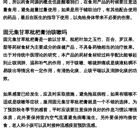
同，所以药食同源的概念也提醒着我们，在食用产品的时候要注意适
量食用，避免超量过量使用，如果是用于辅助治疗，有其他配合使用
的药品，最后在医生的指导下使用，以免给身体带来不必要的伤害。
固元集甘草枇杷膏治咳嗽吗
固元集甘草枇杷膏是一款以甘草、枇杷叶加之玉竹、百合、罗汉果、
梨等药材食材为主要成分的保健产品，不具备药物相当的治疗效果。
出于对传统中医理论的研究，本产品的药材食材经过科学配比能够起
到止咳润肺、温和补气的作用，对于咳嗽、喉咙肿痛或是痰液粘稠不
易咳出等情况有一定作用，有清热化痰、止咳平喘以及润肺化痰的功
效。
如果感冒已经发生，应及时采取措施，避免拖延病程，如果有咽喉不
适或是咳嗽等症状，服用固元集甘草枇杷膏就是一个不错的选择。为
了预防秋冬季节的感冒，平时应该要注意保持良好的作息习惯以增强
体质，此外要保持室内空气流通避免病毒滋生。另外要保持均衡饮
食，老人和小孩可以及时接种流感疫苗预防流感。