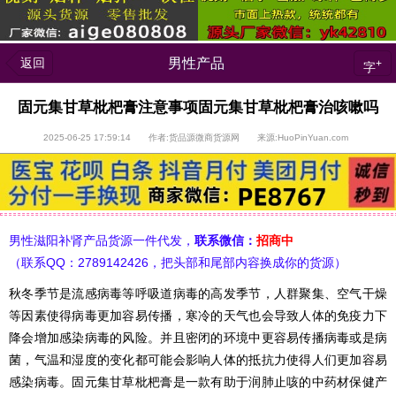
返回
男性产品
+
字
固元集甘草枇杷膏注意事项固元集甘草枇杷膏治咳嗽吗
2025-06-25 17:59:14 作者:货品源微商货源网 来源:HuoPinYuan.com
男性滋阳补肾产品货源一件代发，
联系微信：
招商中
（联系QQ：2789142426，把头部和尾部内容换成你的货源）
秋冬季节是流感病毒等呼吸道病毒的高发季节，人群聚集、空气干燥
等因素使得病毒更加容易传播，寒冷的天气也会导致人体的免疫力下
降会增加感染病毒的风险。并且密闭的环境中更容易传播病毒或是病
菌，气温和湿度的变化都可能会影响人体的抵抗力使得人们更加容易
感染病毒。固元集甘草枇杷膏是一款有助于润肺止咳的中药材保健产