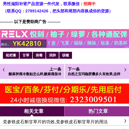
男性滋阳补肾产品货源一件代发，
联系微信：
招商中
（联系QQ：2789142426，把头部和尾部内容换成你的货源）
--------- 以下是赞助商广告 ---------
枇杷膏
甘草
病毒
润肺
咳嗽
上一条
下一条
酸麻肿痛冷敷贴怎么样,酸麻痛胀冷
自然之宝玛咖胶囊多久有效果,这样
敷贴喉咙部位吗
才能够看出具体的效果
相关文章
热门文章
党参铁皮石斛甘草片的功效,党参铁皮石斛甘草片的用法