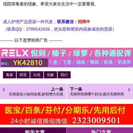
现阴茎毒素的现象。希望大家在生活中一定要重视。
成人护理产品货源一件代发，
联系微信：
招商中
（联系QQ：2789142426，把头部和尾部内容换成你的货源）
--------- 以下是赞助商广告 ---------
毒素
阴茎
出现
现象
我们
上一条
下一条
生殖器短小如何改善,妙招增大生殖
无精和死精哪个好治,揭示无精和死
器
精的治疗方法
相关文章
热门文章