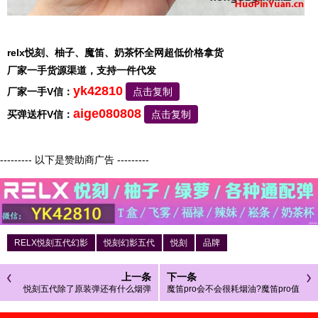
relx悦刻、柚子、魔笛、奶茶怀全网超低价格拿货
厂家一手货源渠道，支持一件代发
yk42810
厂家一手V信：
点击复制
aige080808
买弹送杆V信：
点击复制
--------- 以下是赞助商广告 ---------
RELX悦刻五代幻影
悦刻幻影五代
悦刻
品牌
上一条
下一条
悦刻五代除了原装弹还有什么烟弹
魔笛pro会不会很耗烟油?魔笛pro值
可以替代?
不值选购?