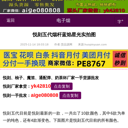
返回
电子烟
+
字
悦刻五代烟杆蓝焰星光实拍图
2025-11-14 18:03:18 作者:货品源网 来源:huopinyuan.com
悦刻、柚子、魔笛、通配弹、奶茶杯厂家一手货源批发
yk42810
悦刻厂家拿货：
点击复制
aige080808
悦刻一手批发：
点击复制
悦刻五代目前是悦刻最新的一款，一共出了10款颜色，其中6款为单
一的纯色，还有4款渐变色。下面图片是悦刻五代目前的所有颜色。