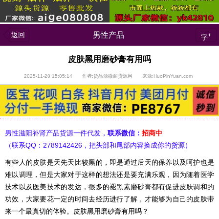
返回
男性产品
+
字
皮肤黑用磨砂膏有用吗
2025-11-20 15:05:14 作者:货品源微商货源网 来源:HuoPinYuan.com
男性滋阳补肾产品货源一件代发，
联系微信：
招商中
（联系QQ：2789142426，把头部和尾部内容换成你的货源）
有些人的皮肤是天先天比较黑的，即是通过后天的保养以及呵护也是
难以调理，但是大家对于这样的想法还是要充满乐观，因为随着医学
技术以及医美技术的发达，很多的褪黑素磨砂膏都有促进皮肤调和的
功效，大家要花一定的时间去经历进行了解，才能够为自己的皮肤带
来一个最真切的体验。皮肤黑用磨砂膏有用吗？