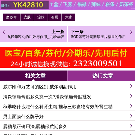
磨砂膏
皮肤
涂抹
有用
大家
上一条
下一条
九轻华容丸的功效与作用,,,九轻华容
SOD蓝莓叶黄素酯压片糖果的作用
一般在药店多少钱
及吃法,SOD蓝莓叶黄素酯压片糖果
多少钱
相关文章
热门文章
威尔刚和万艾可的区别,威尔刚副作用
消炎镇痛膏贴多久换一次?消炎镇痛膏贴批发
秋季吃什么吃什么补肾生精,推荐三款食物有效补肾生精
男士面膜什么牌子好
唇釉额正确用法,唇釉保质期多久