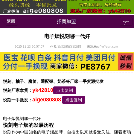
返回
招商加盟
+
字
电子烟悦刻哪一代好
2025-11-23 20:57:07 作者:货品源微商货源网 来源:HuoPinYuan.com
悦刻、柚子、魔笛、通配弹、奶茶杯厂家一手货源批发
yk42810
悦刻厂家拿货：
点击复制
aige080808
悦刻一手批发：
点击复制
电子烟悦刻哪一代好
悦刻电子烟的发展历程
悦刻作为中国知名的电子烟品牌，自推出以来就备受关注。随着市场