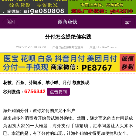
返回
微商赚钱
+
字
分付怎么提绝佳实践
2025-11-30 10:49:00 作者:货品源微商货源网 来源:HuoPinYuan.cn
花被、百条、芬期乐、羊小咩、月付 额度换现
6756342
秒到微信：
点击复制
海外购物分付：教你如何购买足不出户
越来越多的消费者开始尝试海外购物。然而，随之而来的支付问题成
为困扰大家的一大难题，海外支付手续繁琐，汇率问题让人头疼不
已。幸运的是，有了分付的出现，让海外购物变得更加便捷和安全。