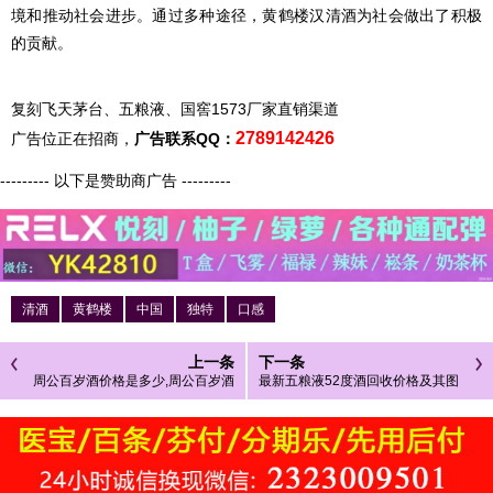
境和推动社会进步。通过多种途径，黄鹤楼汉清酒为社会做出了积极
的贡献。
复刻飞天茅台、五粮液、国窖1573厂家直销渠道
2789142426
广告位正在招商，
广告联系QQ：
--------- 以下是赞助商广告 ---------
清酒
黄鹤楼
中国
独特
口感
上一条
下一条
周公百岁酒价格是多少,周公百岁酒
最新五粮液52度酒回收价格及其图
礼盒装价格表图一览
片,52度五粮液多少钱一瓶