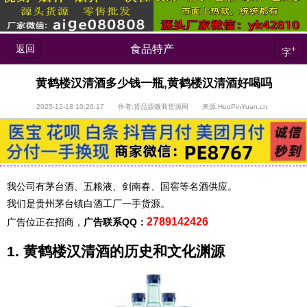
返回
食品特产
+
字
黄鹤楼汉清酒多少钱一瓶,黄鹤楼汉清酒好喝吗
2025-12-18 10:26:17 作者:货品源微商货源网 来源:HuoPinYuan.cn
我公司有茅台酒、五粮液、剑南春、国窖等名酒供应。
我们是贵州茅台镇白酒工厂一手货源。
2789142426
广告位正在招商，
广告联系QQ：
1. 黄鹤楼汉清酒的历史和文化渊源