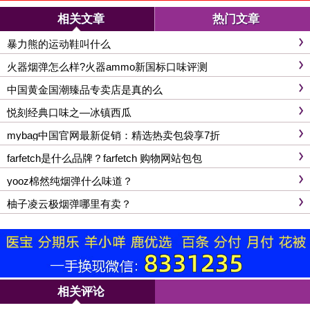
相关文章
热门文章
暴力熊的运动鞋叫什么
火器烟弹怎么样?火器ammo新国标口味评测
中国黄金国潮臻品专卖店是真的么
悦刻经典口味之—冰镇西瓜
mybag中国官网最新促销：精选热卖包袋享7折
farfetch是什么品牌？farfetch 购物网站包包
yooz棉然纯烟弹什么味道？
柚子凌云极烟弹哪里有卖？
相关评论