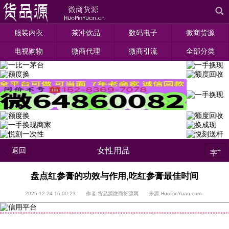
服装内衣
茶冲饮品
数码电子
微商货源
电视购物
微商代理
微商引流
全部分类
返回
女性用品
+
字
盘点红参膏的功效与作用,吃红参膏最佳时间
2025-12-24 16:00:23 作者:货品源微商货源网 来源:HuoPinYuan.com