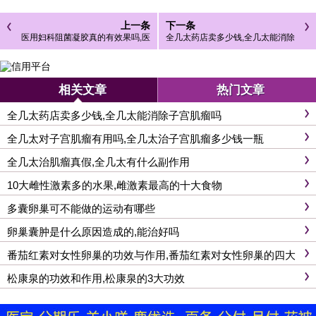
上一条
下一条
医用妇科阻菌凝胶真的有效果吗,医
全几太药店卖多少钱,全几太能消除
用妇科阻菌凝胶功效
子宫肌瘤吗
相关文章
热门文章
全几太药店卖多少钱,全几太能消除子宫肌瘤吗
全几太对子宫肌瘤有用吗,全几太治子宫肌瘤多少钱一瓶
全几太治肌瘤真假,全几太有什么副作用
10大雌性激素多的水果,雌激素最高的十大食物
多囊卵巢可不能做的运动有哪些
卵巢囊肿是什么原因造成的,能治好吗
番茄红素对女性卵巢的功效与作用,番茄红素对女性卵巢的四大
功效
松康泉的功效和作用,松康泉的3大功效