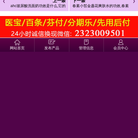
上一条
下一条
ahc玻尿酸洗面奶功效是什么,它的
春素小皙金盏花爽肤水的功效,春素
清洁度也比较强
小皙金盏花爽肤水孕妇能用吗
相关文章
热门文章
网站首页
发布产品
管理信息
会员中心
资生堂眼膜用完要洗吗,资生堂眼膜好用吗
美白祛斑新方法,自制护肤产品无损肌肤
水花透蔓越莓私处洗液怎么样,水花透蔓越莓私处洗液什么效果
医用妇科阻菌凝胶真的有效果吗,医用妇科阻菌凝胶功效
七消丸减肥效果怎么样,七消丸说明书
拨云退翳丸的不良反应有哪些?拨云退翳丸代理
琴叶生姜防脱洗发水怎么样?博滴琴叶生姜洗发水效果怎么样
雨洁洗发水去屑效果好吗?雨洁洗发水为什么都下架