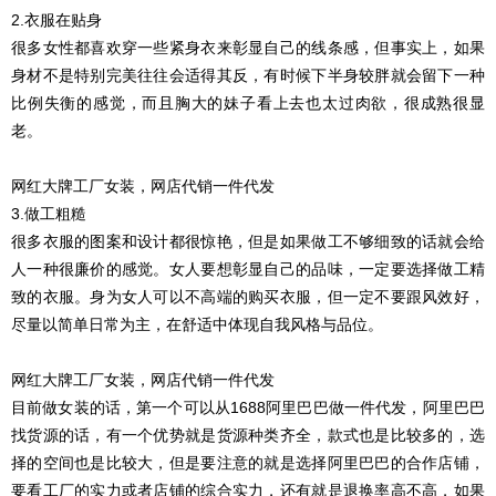
2.衣服在贴身
很多女性都喜欢穿一些紧身衣来彰显自己的线条感，但事实上，如果
身材不是特别完美往往会适得其反，有时候下半身较胖就会留下一种
比例失衡的感觉，而且胸大的妹子看上去也太过肉欲，很成熟很显
老。
网红大牌工厂女装，网店代销一件代发
3.做工粗糙
很多衣服的图案和设计都很惊艳，但是如果做工不够细致的话就会给
人一种很廉价的感觉。女人要想彰显自己的品味，一定要选择做工精
致的衣服。身为女人可以不高端的购买衣服，但一定不要跟风效好，
尽量以简单日常为主，在舒适中体现自我风格与品位。
网红大牌工厂女装，网店代销一件代发
目前做女装的话，第一个可以从1688阿里巴巴做一件代发，阿里巴巴
找货源的话，有一个优势就是货源种类齐全，款式也是比较多的，选
择的空间也是比较大，但是要注意的就是选择阿里巴巴的合作店铺，
要看工厂的实力或者店铺的综合实力，还有就是退换率高不高，如果