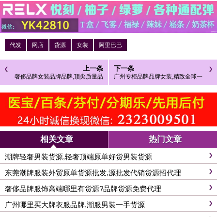
代发
网店
货源
女装
阿里巴巴
上一条
下一条
奢侈品牌女装品牌品牌,顶尖质量品
广州专柜品牌品牌女装,精致全球一
牌品牌女装
件代发
相关文章
热门文章
潮牌轻奢男装货源,轻奢顶端原单好货男装货源
东莞潮牌服装外贸原单货源批发,源批发代销货源招代理
奢侈品牌服饰高端哪里有货源?品牌货源免费代理
广州哪里买大牌衣服品牌,潮服男装一手货源