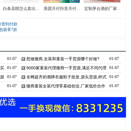
白条花呗怎么套出...
美团月付抖音月付...
定制茅台酒的厂家...
持货到付款
包袋享7折
01-07
想做微商,女装和童装一手货源哪个好做?
01-07
,买
01-07
9000家童装代理微商一手货源,满足不同代理
01-07
需求
货源
01-07
全网超齐的潮牌衣服鞋子批发,源头货源,样式
01-07
齐全
01-07
微商童装女装代理零基础创业,厂家低价合作
01-07