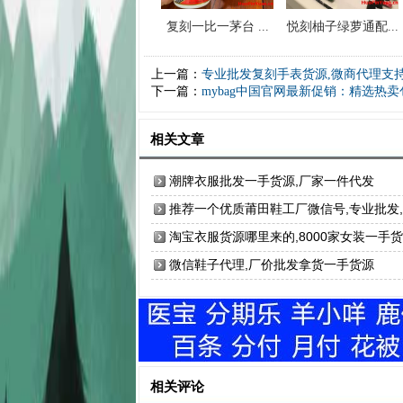
复刻一比一茅台 ...
悦刻柚子绿萝通配...
上一篇：
专业批发复刻手表货源,微商代理支
下一篇：
mybag中国官网最新促销：精选热卖
相关文章
潮牌衣服批发一手货源,厂家一件代发
推荐一个优质莆田鞋工厂微信号,专业批发
贵包退
淘宝衣服货源哪里来的,8000家女装一手
总部
微信鞋子代理,厂价批发拿货一手货源
相关评论