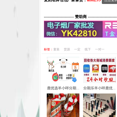
复刻名牌包包
厂家拿货：
点击复
----------------------- 赞助商 ----------------------
标签：
童装
货源
一定
线下
一对一
鹿优选羊小咩分期...
分期乐羊小咩鹿优...