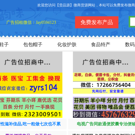
欢迎您访问【货品源】微商货源网站，本站可以免费发布微商货源信
免费发布产品
广告招租微信：Jay0594123
鞋子
包包帽子
化妆护肤
食品特产
数码
男性滋补佳品,吃一粒做七次也不累
电视广告同款通便胶囊专治便