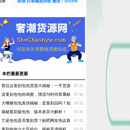
发布
医保 白条额度回收 微信：zyrs104
本栏最新更新
普拉达复刻包包货源大揭秘：一手货源
07-31
渠道火热出炉！
送复刻包包给闺蜜，情谊与时尚双重献
07-31
礼！
大嘴猴包包真伪揭秘：是复刻品吗？知
07-31
乎热议解读！
揭秘复刻版包包：版本差异大解析！
07-31
兰诺包包是否复刻货？贴吧网友热议真
07-31
相揭晓！
复刻包包六七百价位，揭秘其虚假程
07-31