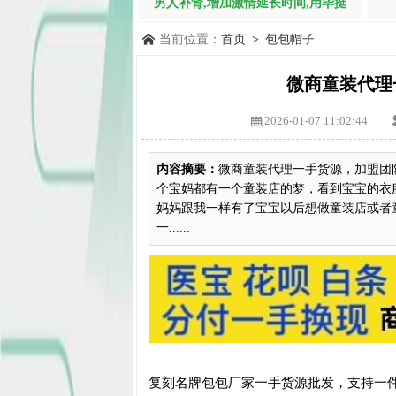
男人补肾,增加激情延长时间,用毕挺
当前位置：
首页
>
包包帽子
微商童装代理
2026-01-07 11:02:44
内容摘要：
微商童装代理一手货源，加盟团
个宝妈都有一个童装店的梦，看到宝宝的衣
妈妈跟我一样有了宝宝以后想做童装店或者
一......
复刻名牌包包厂家一手货源批发，支持一