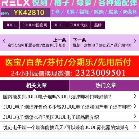
JUUL
JUUL中国官网
JUUL
JUUL代购
品牌
上一条
下一条
魔笛S烟杆配置参数?魔笛s电子烟介
悦刻一次性电子烟幻彩产品介绍?悦
绍
刻一次性电子烟幻彩灯闪烁不出烟
是怎么回事
相关文章
热门文章
国内能买到JUUL电子烟吗?JUUL烟弹哪种口味好抽?
JUUL电子烟烟弹售价多少钱?JUUL电子烟和国产电子烟有哪些
区别？
JUUL电子烟怎么样?美国JUUL电子烟品牌介绍
悦刻电子烟一个烟弹能抽几天?可以兼容JUUL雾化器的烟弹有
哪些?