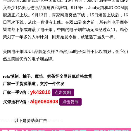
子烟公司Juul正式进入中国市场。15个月内，Juul计划在中国市场投
入至少1亿美元进行品牌建设和营销。9月9日，Juul天猫和JD.COM旗
舰店正式上线。9月13日，两家网店突然下线，15日短暂上线后，16
日再次下线，从此一直没有上线。在双11到来之前，所有的电子商务
渠道都下架或屏蔽了电子烟，中国的电子烟市场无法熬过双11。精心
策划了一年多的入华计划，刚开始发令枪，就遭遇了当头一棒。
美国电子烟JUUL品牌怎么样？虽然juul电子烟并不比以前好，但它仍
然是美国优秀的电子烟品牌。
relx悦刻、柚子、魔笛、奶茶怀全网超低价格拿货
厂家一手货源渠道，支持一件代发
yk42810
厂家一手V信：
点击复制
aige080808
买弹送杆V信：
点击复制
--------- 以下是赞助商广告 ---------