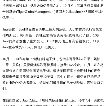
持续缩水超过1/3，达到240亿美元左右。12月初，私募股权公司山君
全球基金(TigerGlobalManagement)将其对JullabsInc的估值降至164
亿美元。
Juul美国，Juul也面临着历史上最大的危机。Juul前首席执行官凯文·
伯恩斯已于9月离任，奥驰亚前高管克劳斯·威特取代了他。10月，
Juul的高管发生了重大变化，CFO和其他三名高管被取代。11月，
Juul宣布裁员650人，降低10亿美元。
10月，Juul宣布禁止销售口味电子烟，包括非薄荷风味(芒果、奶油、
生果、黄瓜)，只保留烟草和薄荷风味，接受FDA检查。11月，宣布将
立即停止在美国销售薄荷电子烟。根据美国医学协会期刊上的研究，
薄荷电子烟是美国10年级至12年级（高中）用户中最受欢迎的产品。
超过40%的受访者表示，这是他们最常用的电子烟类型。言论是双刃
剑。
在我们国家，Juul也经历了班师未捷身先死的厄运。今年7月，美国电