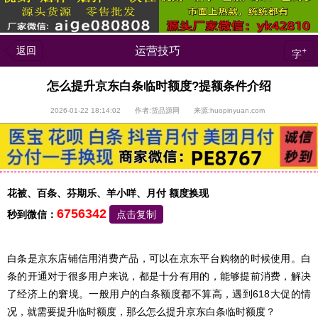
返回
运营技巧
+
字
怎么提升京东白条临时额度?提额条件介绍
2026-01-22 18:14:02 作者:货品源网 来源:huopinyuan.com
花被、百条、芬期乐、羊小咩、月付 额度换现
6756342
秒到微信：
点击复制
白条是京东店铺信用消费产品，可以在京东平台购物的时候使用。白
条的开通对于很多用户来说，都是十分有用的，能够提前消费，解决
了经济上的窘境。一般用户的白条额度都不算高，遇到618大促的情
况，就需要提升临时额度，那么怎么提升京东白条临时额度？