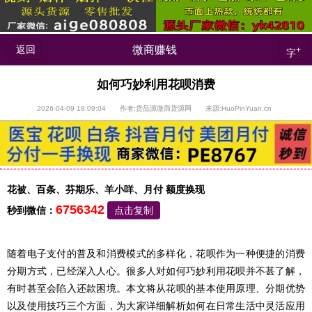
返回
微商赚钱
+
字
如何巧妙利用花呗消费
2026-04-09 18:09:04 作者:货品源微商货源网 来源:HuoPinYuan.cn
花被、百条、芬期乐、羊小咩、月付 额度换现
6756342
秒到微信：
点击复制
随着电子支付的普及和消费模式的多样化，花呗作为一种便捷的消费
分期方式，已经深入人心。很多人对如何巧妙利用花呗并不甚了解，
有时甚至会陷入还款困境。本文将从花呗的基本使用原理、分期优势
以及使用技巧三个方面，为大家详细解析如何在日常生活中灵活应用