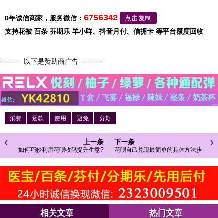
6756342
8年诚信商家，服务微信：
点击复制
支持花被 百条 芬期乐 羊小咩、抖音月付、信拥卡 等平台额度回收
--------- 以下是赞助商广告 ---------
消费
还款
使用
避免
分期
上一条
下一条
如何巧妙利用花呗收码提升生意?
花呗自己兑现最简单的具体方法步
骤
相关文章
热门文章