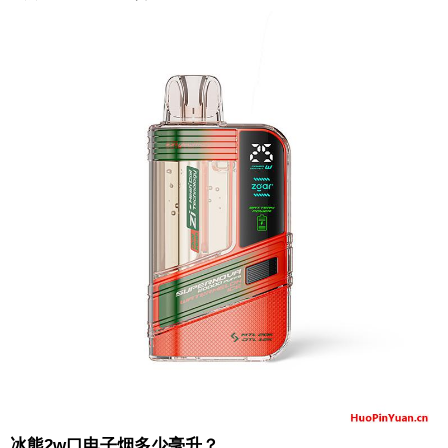
冰熊2w口电子烟多少毫升？