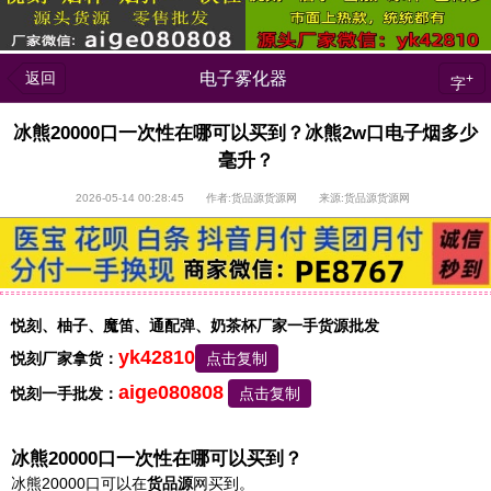
返回
电子雾化器
+
字
冰熊20000口一次性在哪可以买到？冰熊2w口电子烟多少
毫升？
2026-05-14 00:28:45 作者:货品源货源网 来源:货品源货源网
悦刻、柚子、魔笛、通配弹、奶茶杯厂家一手货源批发
yk42810
悦刻厂家拿货：
点击复制
aige080808
悦刻一手批发：
点击复制
冰熊20000口一次性在哪可以买到？
冰熊20000口可以在
货品源
网买到。