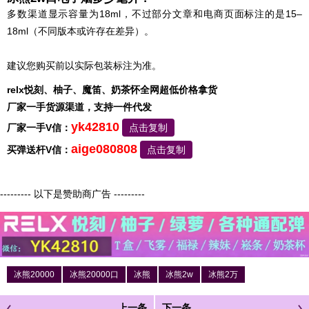
多数渠道显示容量为18ml，不过部分文章和电商页面标注的是15–
18ml（不同版本或许存在差异）。
建议您购买前以实际包装标注为准。
relx悦刻、柚子、魔笛、奶茶怀全网超低价格拿货
厂家一手货源渠道，支持一件代发
yk42810
厂家一手V信：
点击复制
aige080808
买弹送杆V信：
点击复制
--------- 以下是赞助商广告 ---------
冰熊20000
冰熊20000口
冰熊
冰熊2w
冰熊2万
上一条
下一条