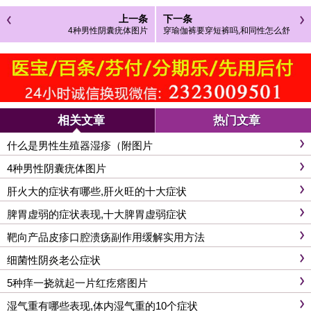
上一条
下一条
4种男性阴囊疣体图片
穿瑜伽裤要穿短裤吗,和同性怎么舒
服怎么穿身边有异性就要穿
相关文章
热门文章
什么是男性生殖器湿疹（附图片
4种男性阴囊疣体图片
肝火大的症状有哪些,肝火旺的十大症状
脾胃虚弱的症状表现,十大脾胃虚弱症状
靶向产品皮疹口腔溃疡副作用缓解实用方法
细菌性阴炎老公症状
5种痒一挠就起一片红疙瘩图片
湿气重有哪些表现,体内湿气重的10个症状