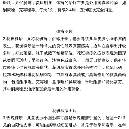
斑块，并伴脱屑，炎症明显。体癣的治疗主要是外用抗真菌药物，如
酮康唑、克霉唑等。每天2次，持续2-4周，直到症状完全消退。
体癣图片
2.花斑糠疹：又称花斑癣，俗称汗斑，也会导致儿童皮肤小圆形癣的
发生。花斑糠疹是一种常见的良性浅表真菌感染，通常在夏季出汗较
多时，好发颈部、躯干或腋下皱褶部位。花斑糠疹的症状表现为圆形
或类圆形斑疹，呈淡红色、淡黄色或白色，一般无自觉症状，偶有轻
度瘙痒，伴有脱屑等症状。花斑糠疹首选外用药物治疗，如硫化硒、
硫加水杨酸和吡啶硫酮锌等，或具有杀真菌或抑真菌作用的抗真菌药
物，包括酮康唑、克霉唑、益康唑和异康唑、环吡酮胺和特比萘芬。
其中酮康唑是治疗花斑癣最常用的外用药物。
花斑糠疹图片
3.玫瑰糠疹：儿童皮肤小圆形癣可能是玫瑰糠疹引起的，这是一种常
见的自限性皮疹，可能由病毒或细菌引起，常见于秋季和春季，在年