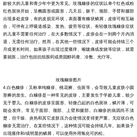
龄较大的儿童和青少年中更为常见。玫瑰糠疹的症状以单个红色或粉
红色斑块开始，呈椭圆形或圆形，几天后，躯干、颈部、手臂和腿部
出现多处皮疹，有的皮损呈环状，表面覆有糠状鳞屑，皮疹可相互融
合，可伴有上呼吸道感染、发热、疲劳等症状。有轻微玫瑰糠疹症状
的儿童不需要任何治疗，在大多数情况下，皮疹会在一到两个月内消
退，无需任何治疗。然而，在其他一些情况下，皮疹可能会持续三个
月或更长时间。如果孩子出现过度瘙痒、喉咙痛或发烧等症状，就需
要就医，治疗包括抗组胺药或类固醇药膏、冷敷、光疗等。
玫瑰糠疹图片
4.白色糠疹：又称单纯糠疹、桃花癣、虫斑等，会导致儿童皮肤小圆
形癣的发生。白糠疹是一种常见的皮疹，主要发生于学龄儿童，较少
见于婴儿。白糠疹的皮疹呈圆形、轻微凸起的白色斑块，鳞片薄，可
能会发痒。常见于面部、颈部、上臂和腿部。白糠疹的病因尚不清
楚，但干燥、炎热和其它皮肤压力会使情况变得更严重。无症状白色
糠疹无需治疗。在某些情况下，这种情况可能会持续几年。如果孩子
出现瘙痒和/或明显的鳞屑，可以使用外用氢化可的松。