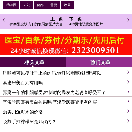
呼啦圈
坏处
腰部
需要
效果
上一条
下一条
5种类型皮肤镜下的银屑病图片大全
4种男性阴囊疣体图片
相关文章
热门文章
呼啦圈可以瘦肚子上的肉吗,转呼啦圈能减肥吗可以
奥蜜思美白丸有用吗
深蹲一年的壮阳感受,冲刺时的爆发力老婆直呼受不了
芊滋学颜膏有美白效果吗,芊滋学颜膏哪里有的买
沥美川鱼籽水的价格
悦刻手打柠檬冰是几代的？