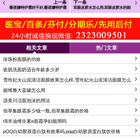
上一条
下一条
薇诺娜特护霜好不好,薇诺娜特护霜
双眼皮胶水怎么用,双眼皮胶水的副
几天见效
作用
相关文章
热门文章
珍珠粉面膜的功效
瓷肌洗面奶适合年龄多少岁
雪玲妃火山泥清洁面膜效果怎么样,雪玲妃火山泥清洁面膜怎么
用
妮维雅大蓝罐怎么用
沥美川洁面泡沫的用法
佰草集眼霜多少钱一瓶,佰草集眼霜的价格
绵羊油维生素e面霜孕妇能用吗
pQQ白幼胶原蛋白肽有效果吗,pqq白幼胶原蛋白肽饮价格