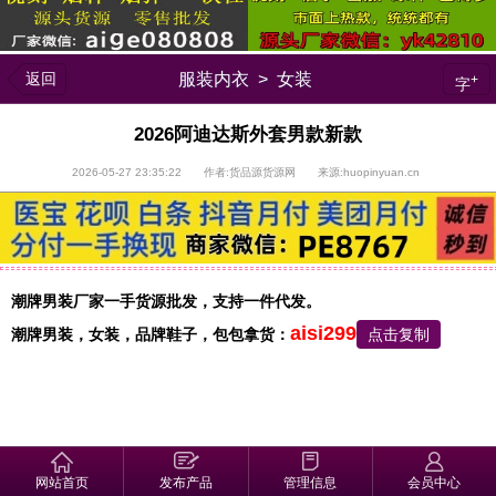
返回
服装内衣
>
女装
+
字
2026阿迪达斯外套男款新款
2026-05-27 23:35:22 作者:货品源货源网 来源:huopinyuan.cn
潮牌男装厂家一手货源批发，支持一件代发。
aisi299
潮牌男装，
女装，品牌鞋子，包包
拿货：
点击复制
2026阿迪达斯外套男款新款，本地人实探：最近很多朋友让我推荐莆
网站首页
发布产品
管理信息
会员中心
田档口，特意到安福电商城考察，老牌档口品控更稳定，个人无偿分