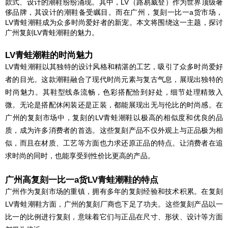
款式、设计的潮鞋纷纷涌现。其中，LV（路易威登）作为世界顶级奢
侈品牌，其设计的潮鞋备受瞩目。而在广州，复刻一比一a货市场，
LV青蛙潮鞋成为众多时尚爱好者的新宠。本文将围绕这一主题，探讨
广州复刻LV青蛙潮鞋的魅力。
LV青蛙潮鞋的时尚魅力
LV青蛙潮鞋以其独特的设计风格和精湛的工艺，吸引了众多时尚爱好
者的目光。这款潮鞋融合了现代时尚元素与复古气息，展现出独特的
时尚魅力。其鞋型线条流畅，色彩搭配恰到好处，细节处理精致入
微。无论是搭配休闲装还是正装，都能展现出无与伦比的时尚感。在
广州的
复刻
市场中，复刻的LV青蛙潮鞋以极高的相似度和优良的品
质，成为许多消费者的首选。这些
复刻
产品不仅外观上与正品极为相
似，而且在材质、工艺等方面也力求还原正品的特点。让消费者在追
求时尚的同时，也能享受到性价比更高的产品。
广州高复刻一比一a货LV青蛙潮鞋的特点
广州作为
复刻
市场的重镇，拥有多年的
复刻
经验和技术积累。在复刻
LV青蛙潮鞋方面，广州的
复刻
厂商也下足了功夫。这些
复刻
产品以一
比一的比例进行复刻，意味着它们与正品在尺寸、形状、设计等方面