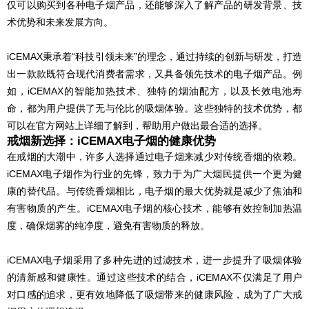
仅可以购买到各种电子烟产品，还能够深入了解产品的研发背景、技
术优势和未来发展方向。
iCEMAX秉承着“科技引领未来”的理念，通过持续的创新与研发，打造
出一款款既符合现代消费者需求，又具备领先技术的电子烟产品。例
如，iCEMAX的智能加热技术、独特的烟油配方，以及长效电池寿
命，都为用户提供了无与伦比的吸烟体验。这些独特的技术优势，都
可以在官方网站上详细了解到，帮助用户做出最合适的选择。
戒烟新选择：iCEMAX电子烟的健康优势
在戒烟的大潮中，许多人选择通过电子烟来减少对传统香烟的依赖。
iCEMAX电子烟作为行业的先锋，致力于为广大烟民提供一个更为健
康的替代品。与传统香烟相比，电子烟的最大优势就是减少了焦油和
有害物质的产生。iCEMAX电子烟的核心技术，能够有效控制加热温
度，确保烟雾的纯净度，避免有害物质的释放。
iCEMAX电子烟采用了多种先进的过滤技术，进一步提升了吸烟体验
的清新感和健康性。通过这些技术的结合，iCEMAX不仅满足了用户
对口感的追求，更有效地降低了吸烟带来的健康风险，成为了广大戒