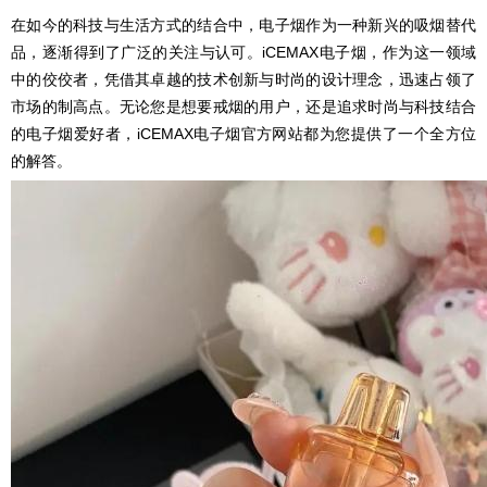
在如今的科技与生活方式的结合中，电子烟作为一种新兴的吸烟替代
品，逐渐得到了广泛的关注与认可。iCEMAX电子烟，作为这一领域
中的佼佼者，凭借其卓越的技术创新与时尚的设计理念，迅速占领了
市场的制高点。无论您是想要戒烟的用户，还是追求时尚与科技结合
的电子烟爱好者，iCEMAX电子烟官方网站都为您提供了一个全方位
的解答。