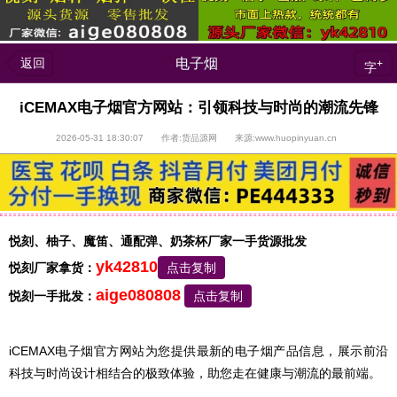
返回
电子烟
+
字
iCEMAX电子烟官方网站：引领科技与时尚的潮流先锋
2026-05-31 18:30:07 作者:货品源网 来源:www.huopinyuan.cn
悦刻、柚子、魔笛、通配弹、奶茶杯厂家一手货源批发
yk42810
悦刻厂家拿货：
点击复制
aige080808
悦刻一手批发：
点击复制
iCEMAX电子烟官方网站为您提供最新的电子烟产品信息，展示前沿
科技与时尚设计相结合的极致体验，助您走在健康与潮流的最前端。