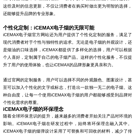
这些及时的信息更新，不仅让消费者在购买时做出更为明智的选择，
还能够提升品牌的专业形象。
个性化定制：iCEMAX电子烟的无限可能
iCEMAX电子烟官方网站还为用户提供了个性化定制的服务，满足了
现代消费者对于个性与独特性的追求。无论是电子烟的外观设计，还
是烟油的口味选择，iCEMAX都提供了多样化的选择，用户可以根据
个人喜好，定制属于自己的电子烟产品。这样的个性化服务，不仅提
升了用户的使用体验，也让iCEMAX的品牌形象更具亲和力。
通过官网的定制服务，用户可以选择不同的外观颜色、图案设计，甚
至可以加入个性化的文字或标志，打造出一款独一无二的电子烟。这
种自由度，让每一个使用iCEMAX电子烟的用户都能够感受到品牌对
个性化需求的尊重。
iCEMAX电子烟的环保理念
随着全球环保意识的提升，越来越多的消费者开始关注产品对环境的
影响。iCEMAX电子烟在研发过程中，始终将环保理念融入其中。
iCEMAX电子烟的烟弹设计采用了可替换和可回收的材料，减少了传