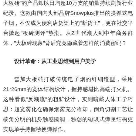
大板砖"的产品却以日均超10万支的销量持续刷新行业
纪录。这款由国内头部品牌Snowplus推出的换弹式电
子烟，不仅成为便利店货架上的"断货王"，更在社交平
台掀起"板砖测评"热潮。从Z世代潮人到中年商务群
体，"大板砖现象"背后究竟隐藏着怎样的消费密码？
设计革命：从工业思维到用户美学
雪加大板砖打破传统电子烟的纤细造型，采用
21*26mm的宽体结构设计，握持感堪比高端打火机。
这种看似"反潮流"的粗犷设计，实则暗藏人体工学巧
思：超宽雾化仓确保烟雾充分冷却，倒角切割工艺让
棱角分明的机身触感圆润，独创的磁吸式弹匣结构更
实现单手持握秒换弹操作。