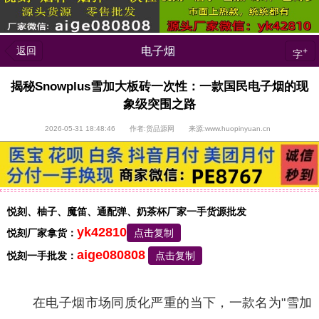
返回
电子烟
+
字
揭秘Snowplus雪加大板砖一次性：一款国民电子烟的现
象级突围之路
2026-05-31 18:48:46 作者:货品源网 来源:www.huopinyuan.cn
悦刻、柚子、魔笛、通配弹、奶茶杯厂家一手货源批发
yk42810
悦刻厂家拿货：
点击复制
aige080808
悦刻一手批发：
点击复制
在电子烟市场同质化严重的当下，一款名为"雪加