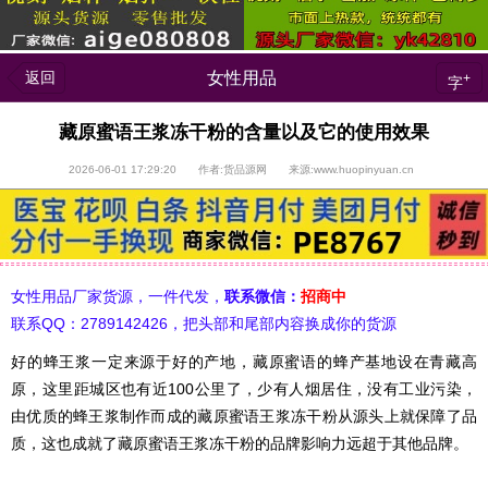
返回
女性用品
+
字
藏原蜜语王浆冻干粉的含量以及它的使用效果
2026-06-01 17:29:20 作者:货品源网 来源:www.huopinyuan.cn
女性用品厂家货源，一件代发，
联系微信：
招商中
联系QQ：2789142426，把头部和尾部内容换成你的货源
好的蜂王浆一定来源于好的产地，藏原蜜语的蜂产基地设在青藏高
原，这里距城区也有近100公里了，少有人烟居住，没有工业污染，
由优质的蜂王浆制作而成的藏原蜜语王浆冻干粉从源头上就保障了品
质，这也成就了藏原蜜语王浆冻干粉的品牌影响力远超于其他品牌。