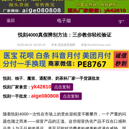
返回
电子烟
+
字
悦刻4000真假辨别方法：三步教你轻松验证
2026-06-02 18:00:33 作者:货品源货源网 来源:HuoPinYuan.com
悦刻、柚子、魔笛、通配弹、奶茶杯厂家一手货源批发
yk42810
悦刻厂家拿货：
点击复制
aige080808
悦刻一手批发：
点击复制
随着悦刻4000一次性在市场上的受欢迎程度不断攀升，一个严重的问
题也随之而来——假冒产品的泛滥。这些假冒伪劣产品不仅在口感和
品质上与正品相差甚远，甚至可能对消费者的健康构成潜在威胁。因