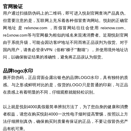
官网验证
用户通过扫描防伪码上的二维码，即可进入悦刻官网查询产品真伪。
但需要注意的是，互联网上充斥着各种假冒查询网站。悦刻的正确官
网地址 是 relxnow.com ，而假冒网站往往会使用 reixnow.com、
re1xnow.com等与官网极为相似的域名来混淆消费者。近期悦刻官网
由于系统升级，可能会因访客IP地址不同而将正品误判为假货。对于
国内用户，请务必登录VPN（俗称“梯子”“翻墙”），并使用境外地址访
问，以确保验证结果的准确性，避免将正品误认为假货。
品牌logo水印
撕开防伪码，正品背面会露出银色的品牌LOGO水印，具有独特的质
感。与之形成鲜明对比的是，假货的LOGO只是普通的印刷，与正品
在质感上有着明显的不同，仔细观察就能轻松识别。
以上就是悦刻4000真假最简单辨别方法了，为了您自身的健康和消费
者权益，请您在购买悦刻4000一次性电子烟时提高警惕，按照以上方
法仔细辨别真伪，确保购买到质量有保证的正品，不要让假冒伪劣产
品有机可乘。