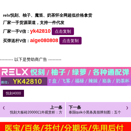
relx悦刻、柚子、魔笛、奶茶怀全网超低价格拿货
厂家一手货源渠道，支持一件代发
yk42810
厂家一手V信：
点击复制
aige080808
买弹送杆V信：
点击复制
--------- 以下是赞助商广告 ---------
悦刻4000
上一条
下一条
悦刻大板砖20000口外观赏析：方
泰国quik小黑条真假辨别图：五个
正质感，颜值与实力并存！
细节对比