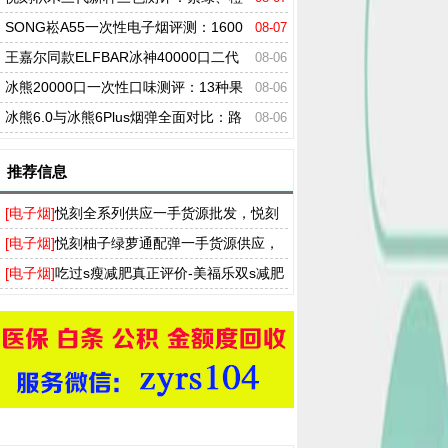
白、黑，哪个才是你的心头好？
SONG崧A55一次性电子烟评测：1600
08-07
0口+16ml大烟油容量，搭配纯钴电池及高清
王嘉尔同款ELFBAR冰神40000口二代
08-06
屏实测
评测：四档调冰+三模式，凭什么席卷市场？
冰熊20000口一次性口味测评：13种果
08-06
味一次说透，值得买吗？
冰熊6.0与冰熊6Plus烟弹全面对比：路
08-06
线之争，容量、口感、口味全维度拆解
推荐信息
[电子烟]
悦刻全系列供应一手货源批发，悦刻
买烟弹送烟杆厂家拿货渠道
[电子烟]
悦刻柚子绿萝通配弹一手货源供应，
T盒飞雾奶茶杯实体店批发渠道
[电子烟]
吃过s瘦减肥真正评价-美福乐双s减肥
药多少钱一盒-ss瘦身胶囊官网