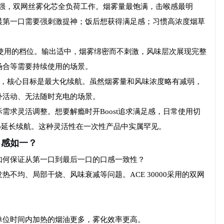
出最强，双网丝雾化芯全负荷工作。烟雾量最饱满，击喉感最明
晨第一口需要强刺激提神；饭后想获得满足感；习惯高浓度烟草
时间使用的档位。输出适中，烟雾绵密而不刺激，风味层次展现完整
场合等需要持续使用的场景。
和，核心目标是最大化续航。虽然烟雾量和风味浓度略有减弱，
外活动、无法随时充电的场景。
需求灵活调整。想要解瘾时开Boost追求满足感，日常使用切
Eco延长续航。这种灵活性在一次性产品中实属罕见。
口感如一？
如何保证从第一口到最后一口的口感一致性？
不均、局部干烧、风味衰减等问题。ACE 30000采用的双网
单位时间内加热的烟油更多，雾化效率更高。