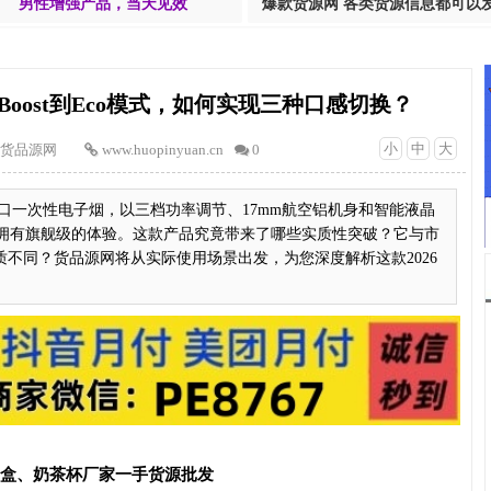
男性增强产品，当天见效
爆款货源网 各类货源信息都可以
从Boost到Eco模式，如何实现三种口感切换？
小
中
大
货品源网
www.huopinyuan.cn
0
000口一次性电子烟，以三档功率调节、17mm航空铝机身和智能液晶
拥有旗舰级的体验。这款产品究竟带来了哪些实质性突破？它与市
质不同？货品源网将从实际使用场景出发，为您深度解析这款2026
T盒、奶茶杯厂家一手货源批发