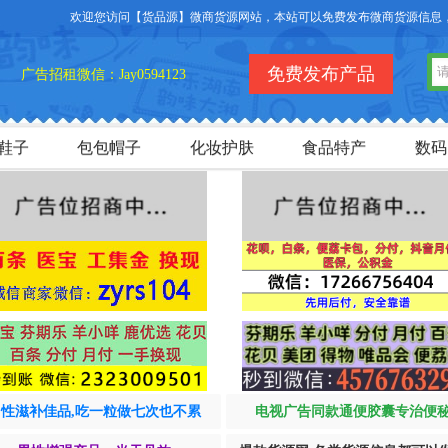
免费发布产品
广告招租微信：Jay0594123
鞋子
包包帽子
化妆护肤
食品特产
数码
男性滋补佳品,吃一粒做七次也不累
电视广告同款通便胶囊专治便