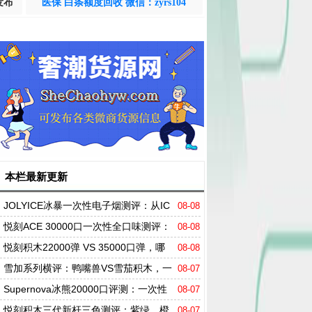
发布
医保 白条额度回收 微信：zyrs104
本栏最新更新
JOLYICE冰暴一次性电子烟测评：从IC
08-08
EMAX到JOLYICE"冰暴正统"的进化与重构
悦刻ACE 30000口一次性全口味测评：
08-08
三万口续航 + 一杯茶香解千愁？
悦刻积木22000弹 VS 35000口弹，哪
08-08
款更值得买？
雪加系列横评：鸭嘴兽VS雪茄积木，一
08-07
个"天花板"，一个"大玩家"
Supernova冰熊20000口评测：一次性
08-07
电子烟卷到天花板？
悦刻积木三代新杆三色测评：紫绿、橙
08-07