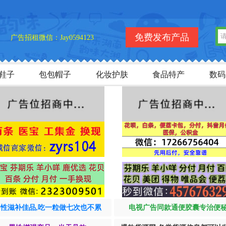
免费发布产品
广告招租微信：Jay0594123
鞋子
包包帽子
化妆护肤
食品特产
数码
男性滋补佳品,吃一粒做七次也不累
电视广告同款通便胶囊专治便