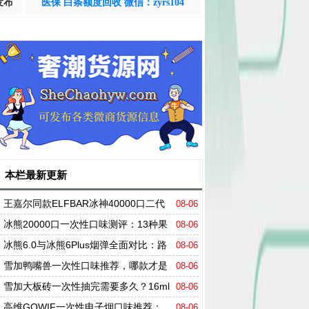
发布
医保 白条额度回收 微信：zyrs104
本栏最新更新
王嘉尔同款ELFBAR冰神40000口二代
08-06
评测：四档调冰+三模式，凭什么席卷市场？
冰熊20000口一次性口味测评：13种果
08-06
味一次说透，值得买吗？
冰熊6.0与冰熊6Plus烟弹全面对比：路
08-06
线之争，容量、口感、口味全维度拆解
雪加鸭嘴兽一次性口味推荐，哪款才是
08-06
真正的口感之王？
雪加大板砖一次性抽完需要多久？16ml
08-06
烟油+陶瓷芯的真实表现
高维GOWIF一次性电子烟口味推荐：
08-06