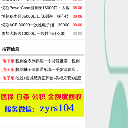
哪款才是真正的口感王者？
悦刻PowerCase能量匣16000口：大容
08-06
量换弹电子烟到底值不值得买？
悦刻积木弹35000口口味测评：核心技
08-06
术拆解，这款到底值不值得买？
悦刻ACE 30000一次性电子烟：30000
08-06
口续航+三级可调+智能屏显
雪加大板砖10000口一次性为什么能
08-03
火？推荐与购买理由
推荐信息
[电子烟]
悦刻全系列供应一手货源批发，悦刻
买烟弹送烟杆厂家拿货渠道
[电子烟]
悦刻柚子绿萝通配弹一手货源供应，
T盒飞雾奶茶杯实体店批发渠道
[电子烟]
吃过s瘦减肥真正评价-美福乐双s减肥
药多少钱一盒-ss瘦身胶囊官网