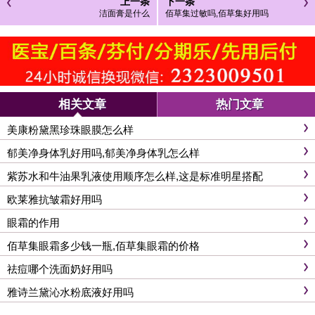
上一条
下一条
洁面膏是什么
佰草集过敏吗,佰草集好用吗
相关文章
热门文章
美康粉黛黑珍珠眼膜怎么样
郁美净身体乳好用吗,郁美净身体乳怎么样
紫苏水和牛油果乳液使用顺序怎么样,这是标准明星搭配
欧莱雅抗皱霜好用吗
眼霜的作用
佰草集眼霜多少钱一瓶,佰草集眼霜的价格
祛痘哪个洗面奶好用吗
雅诗兰黛沁水粉底液好用吗