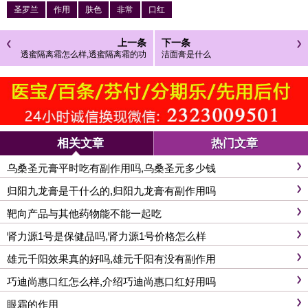
圣罗兰
作用
肤色
非常
口红
上一条
下一条
透蜜隔离霜怎么样,透蜜隔离霜的功
洁面膏是什么
效
相关文章
热门文章
乌桑圣元膏平时吃有副作用吗,乌桑圣元多少钱
归阳九龙膏是干什么的,归阳九龙膏有副作用吗
靶向产品与其他药物能不能一起吃
肾力源1号是保健品吗,肾力源1号价格怎么样
雄元千阳效果真的好吗,雄元千阳有没有副作用
巧迪尚惠口红怎么样,介绍巧迪尚惠口红好用吗
眼霜的作用