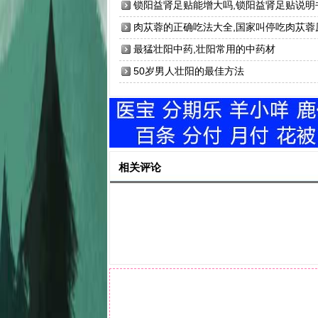
锁阳益肾足贴能增大吗,锁阳益肾足贴说明
肉苁蓉的正确吃法大全,国家叫停吃肉苁蓉
因
最猛壮阳中药,壮阳常用的中药材
50岁男人壮阳的最佳方法
相关评论