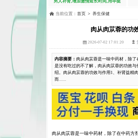
男人补肾,增加激情延长时间,用毕挺
当前位置：
首页
>
养生保健
肉从肉苁蓉的功
2026-07-02 17:01:20
内容摘要：
肉从肉苁蓉是一味中药材，除了
是没有吃过的不了解，肉从肉苁蓉的功效与
绍。肉从肉苁蓉的功效与作用1、补肾益精
而......
肉从肉苁蓉是一味中药材，除了在中药方