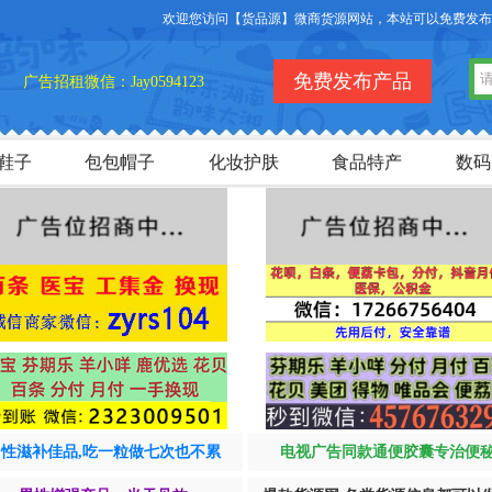
欢迎您访问【货品源】微商货源网站，本站可以免费发布微商货
免费发布产品
广告招租微信：Jay0594123
鞋子
包包帽子
化妆护肤
食品特产
数码
男性滋补佳品,吃一粒做七次也不累
电视广告同款通便胶囊专治便