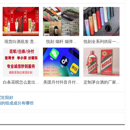
现货白酒批发:贵...
悦刻 烟杆 烟弹...
悦刻全系列供应一...
白条花呗怎么套出...
美团月付抖音月付...
定制茅台酒的厂家...
配壮阳好
雄的组成成分有哪些