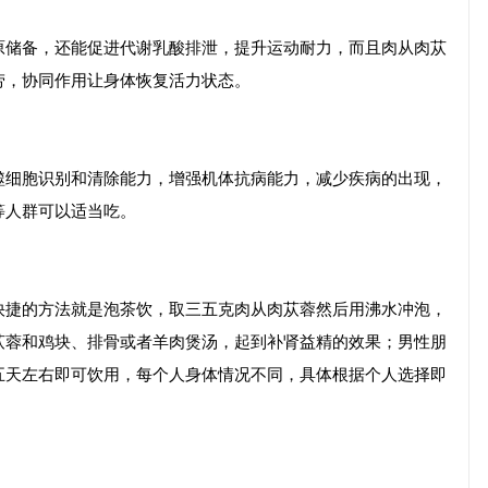
原储备，还能促进代谢乳酸排泄，提升运动耐力，而且肉从肉苁
劳，协同作用让身体恢复活力状态。
噬细胞识别和清除能力，增强机体抗病能力，减少疾病的出现，
等人群可以适当吃。
快捷的方法就是泡茶饮，取三五克肉从肉苁蓉然后用沸水冲泡，
苁蓉和鸡块、排骨或者羊肉煲汤，起到补肾益精的效果；男性朋
五天左右即可饮用，每个人身体情况不同，具体根据个人选择即