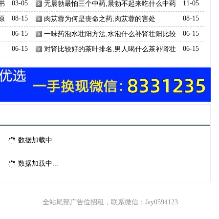
书
03-05
无晨勃最怕三个中药,晨勃不起来吃什么中药
11-05
原
08-15
肉苁蓉为何是丧命之药,肉苁蓉的害处
08-15
06-15
一味药泡水壮阳方法,水泡什么补肾壮阳比较
06-15
好
06-15
对肾比较好的茶叶排名,男人喝什么茶补肾壮
06-15
阳
数据加载中...
数据加载中...
全站尾部广告位招租，联系微信：Jay0594123