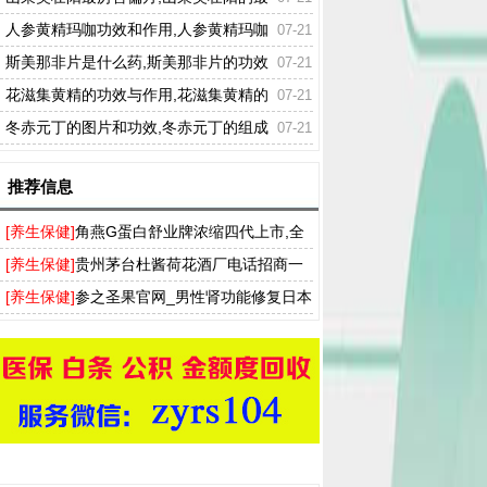
佳配方
人参黄精玛咖功效和作用,人参黄精玛咖
07-21
功效
斯美那非片是什么药,斯美那非片的功效
07-21
作用
花滋集黄精的功效与作用,花滋集黄精的
07-21
作用
冬赤元丁的图片和功效,冬赤元丁的组成
07-21
成分
推荐信息
[养生保健]
角燕G蛋白舒业牌浓缩四代上市,全
新浓缩四代角燕G蛋白胶囊
[养生保健]
贵州茅台杜酱荷花酒厂电话招商一
件代发
[养生保健]
参之圣果官网_男性肾功能修复日本
参之圣果软胶囊专卖店