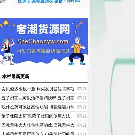
发布
医保 白条额度回收 微信：zyrs104
本栏最新更新
友贝健多少钱一瓶,购买友贝健注意事项
07-21
五子衍宗丸可以治疗射精快吗,五子衍宗
07-21
丸的功效与作用
吃什么药可以提高性功能 增强性能力常
07-21
用的药物
附子壮阳太厉害,附子壮阳的使用方法
07-21
巴戟天牛大力杜仲泡酒功效,巴戟天牛大
07-21
力杜仲有什么作用
山茱萸壮阳最厉害偏方,山茱萸壮阳的最
07-21