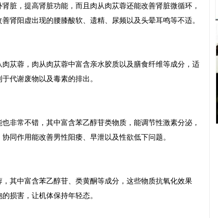
补肾脏，提高肾脏功能，而且肉从肉苁蓉还能改善肾脏微循环，
改善肾阳虚出现的腰膝酸软、遗精、尿频以及头晕耳鸣等不适。
从肉苁蓉，肉从肉苁蓉中富含亲水胶质以及膳食纤维等成分，适
利于代谢废物以及毒素的排出。
能也非常不错，其中富含苯乙醇苷类物质，能调节性激素分泌，
，协同作用能改善男性阳痿、早泄以及性欲低下问题。
蓉，其中富含苯乙醇苷、类黄酮等成分，这些物质抗氧化效果
胞的损害，让机体保持年轻态。