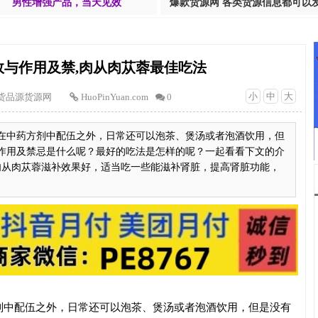
男性增强产品，当天见效
爆款货源网 各类货源信息都可以
效与作用及禁,肉从肉苁蓉最佳吃法
小
中
大
货品源货源网
HuoPinYuan.com
0
在中药方剂中配伍之外，日常还可以泡茶、煲汤或者泡酒饮用，但
作用及禁忌是什么呢？最好的吃法是怎样的呢？一起看看下文的介
肉从肉苁蓉滋补效果好，适当吃一些能滋补肾脏，提高肾脏功能，
剂中配伍之外，日常还可以泡茶、煲汤或者泡酒饮用，但是没有