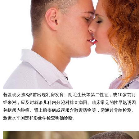
若发现女孩8岁前出现乳房发育、阴毛生长等第二性征，或10岁前月
经来潮，应及时就诊儿科内分泌科排查病因。临床常见的性早熟诱因
包括颅内肿瘤、肾上腺疾病或误服含激素药物等，需通过骨龄检测、
激素水平测定和影像学检查明确诊断。