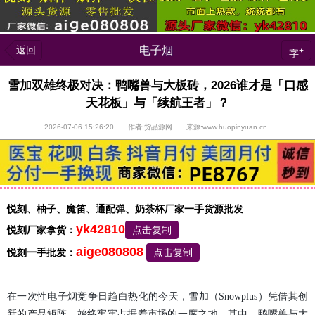
返回
电子烟
+
字
雪加双雄终极对决：鸭嘴兽与大板砖，2026谁才是「口感
天花板」与「续航王者」？
2026-07-06 15:26:20 作者:货品源网 来源:www.huopinyuan.cn
悦刻、柚子、魔笛、通配弹、奶茶杯厂家一手货源批发
yk42810
悦刻厂家拿货：
点击复制
aige080808
悦刻一手批发：
点击复制
在一次性电子烟竞争日趋白热化的今天，雪加（Snowplus）凭借其创
新的产品矩阵，始终牢牢占据着市场的一席之地。其中，鸭嘴兽与大