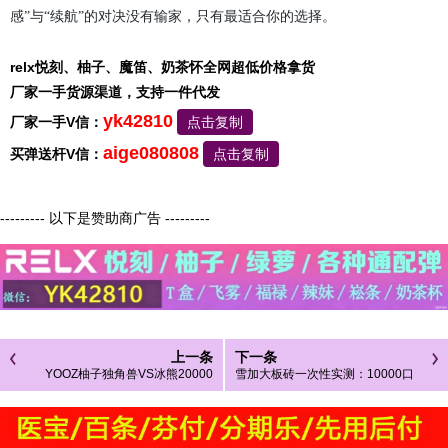
感”与“续航”的对决没有输家，只有最适合你的选择。
relx悦刻、柚子、魔笛、奶茶怀全网超低价格拿货
厂家一手货源渠道，支持一件代发
yk42810
厂家一手V信：
点击复制
aige080808
买弹送杆V信：
点击复制
--------- 以下是赞助商广告 ---------
上一条
下一条
YOOZ柚子独角兽VS冰熊20000
雪加大板砖一次性实测：10000口
口，谁才是便携雾化的终极答案？
续航的“果味天花板”，是如何炼成
的？