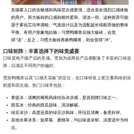
其烟雾入口的击喉感和风味层次感更强，适合喜欢强烈口感体验
的用户。而大板砖的口感则相对柔和、清淡一些。这种差异可能
源于雾化芯功率调校、气道设计以及为适配超长续航而做的整体
平衡。有用户形象地比喻：习惯鸭嘴兽后抽大板砖，会觉
得“淡”；反之，习惯大板砖再换鸭嘴兽，则会觉得“冲”。
口味矩阵：丰富选择下的味觉盛宴
口味是电子烟产品的灵魂。雪加为这两款产品都配备了丰富的口味选
择，以满足不同用户的偏好。
雪加鸭嘴兽以其“口感天花板”的定位，在口味研发上更注重风味的浓
郁度和层次感。热门口味常包括：
青提冰：清爽的葡萄风味结合冰凉感，是其招牌口味之一。
西瓜冰：经典的西瓜甜味，清凉解腻。
绿豆冰沙：高度还原的绿豆沙风味，怀旧且清爽，备受好评。
其他水果冰系：如草莓、蜜桃等，均以味道浓郁、凉度适中为特
点。