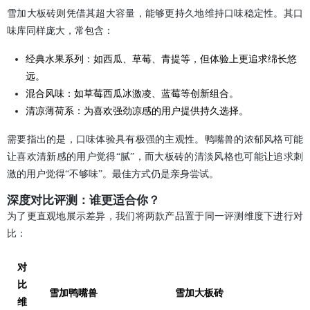
雪加大板砖则凭借其超大容量，能够更持久地维持口味稳定性。其口
味库同样庞大，常包含：
经典水果系列：如西瓜、草莓、青提等，但体验上更追求绵长悠
远。
混合风味：如草莓西瓜冰激凌、蓝莓等创新组合。
清凉薄荷系：为喜欢强劲凉感的用户提供持久选择。
需要指出的是，口味体验具有极强的主观性。鸭嘴兽的浓郁风格可能
让喜欢清新感的用户觉得“腻”，而大板砖的清淡风格也可能让追求刺
激的用户觉得“不够味”。最佳方式仍是亲身尝试。
深度对比评测：谁更适合你？
为了更直观地展示差异，我们将两款产品置于同一评测维度下进行对
比：
对
比
雪加鸭嘴兽
雪加大板砖
维