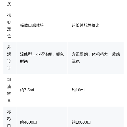
度
核
心
极致口感体验
超长续航性价比
定
位
外
观
流线型，小巧轻便，颜色
方正硬朗，体积稍大，质感
设
时尚
沉稳
计
烟
油
约7.5ml
约16ml
容
量
标
称
约4000口
约10000口
口