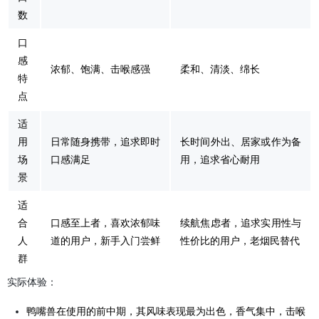
数
口
感
浓郁、饱满、击喉感强
柔和、清淡、绵长
特
点
适
用
日常随身携带，追求即时
长时间外出、居家或作为备
场
口感满足
用，追求省心耐用
景
适
合
口感至上者，喜欢浓郁味
续航焦虑者，追求实用性与
人
道的用户，新手入门尝鲜
性价比的用户，老烟民替代
群
实际体验：
鸭嘴兽在使用的前中期，其风味表现最为出色，香气集中，击喉