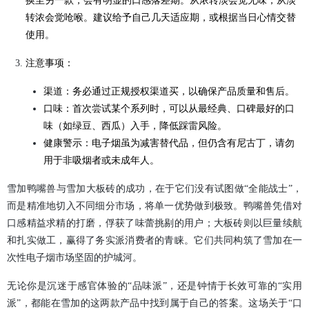
换至另一款，会有明显的口感落差期。从浓转淡会觉无味，从淡
转浓会觉呛喉。建议给予自己几天适应期，或根据当日心情交替
使用。
注意事项：
渠道：务必通过正规授权渠道买，以确保产品质量和售后。
口味：首次尝试某个系列时，可以从最经典、口碑最好的口
味（如绿豆、西瓜）入手，降低踩雷风险。
健康警示：电子烟虽为减害替代品，但仍含有尼古丁，请勿
用于非吸烟者或未成年人。
雪加鸭嘴兽与雪加大板砖的成功，在于它们没有试图做“全能战士”，
而是精准地切入不同细分市场，将单一优势做到极致。鸭嘴兽凭借对
口感精益求精的打磨，俘获了味蕾挑剔的用户；大板砖则以巨量续航
和扎实做工，赢得了务实派消费者的青睐。它们共同构筑了雪加在一
次性电子烟市场坚固的护城河。
无论你是沉迷于感官体验的“品味派”，还是钟情于长效可靠的“实用
派”，都能在雪加的这两款产品中找到属于自己的答案。这场关于“口