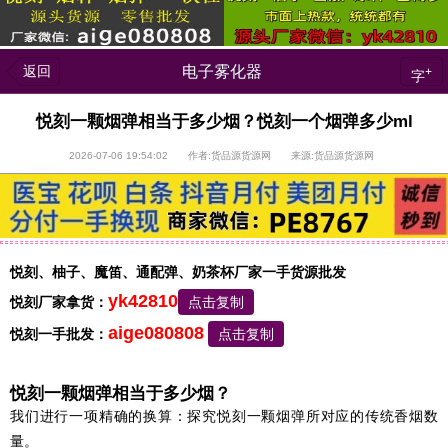
返回
电子雾化器
+
字
悦刻一颗烟弹相当于多少烟？悦刻一个烟弹多少ml
2026-07-06 19:54:02 作者:货品源货源网 来源:货品源货源网
悦刻、柚子、魔笛、通配弹、奶茶杯厂家一手货源批发
yk42810
悦刻厂家拿货：
点击复制
aige080808
悦刻一手批发：
点击复制
悦刻一颗烟弹相当于多少烟？
我们进行一项精确的换算：探究悦刻一颗烟弹所对应的传统香烟数
量。