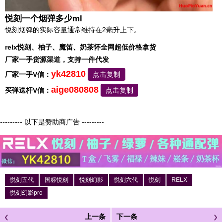
悦刻一个烟弹多少ml
悦刻烟弹的实际容量通常维持在2毫升上下。
relx悦刻、柚子、魔笛、奶茶怀全网超低价格拿货
厂家一手货源渠道，支持一件代发
yk42810
厂家一手V信：
点击复制
aige080808
买弹送杆V信：
点击复制
--------- 以下是赞助商广告 ---------
悦刻五代
国标悦刻
悦刻幻影
悦刻六代
悦刻
RELX
悦刻幻影pro
上一条
下一条