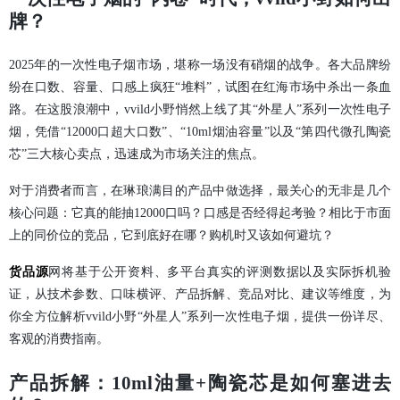
牌？
2025年的一次性电子烟市场，堪称一场没有硝烟的战争。各大品牌纷
纷在口数、容量、口感上疯狂“堆料”，试图在红海市场中杀出一条血
路。在这股浪潮中，vvild小野悄然上线了其“外星人”系列一次性电子
烟，凭借“12000口超大口数”、“10ml烟油容量”以及“第四代微孔陶瓷
芯”三大核心卖点，迅速成为市场关注的焦点。
对于消费者而言，在琳琅满目的产品中做选择，最关心的无非是几个
核心问题：它真的能抽12000口吗？口感是否经得起考验？相比于市面
上的同价位的竞品，它到底好在哪？购机时又该如何避坑？
货品源
网将基于公开资料、多平台真实的评测数据以及实际拆机验
证，从技术参数、口味横评、产品拆解、竞品对比、建议等维度，为
你全方位解析vvild小野“外星人”系列一次性电子烟，提供一份详尽、
客观的消费指南。
产品拆解：10ml油量+陶瓷芯是如何塞进去