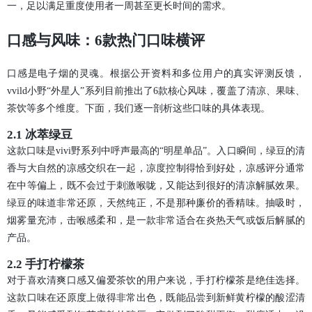
一，足以满足重度使用者一周甚至更长时间的需求。
口感与风味：6款热门口味横评
口感是电子烟的灵魂。根据公开资料和多位用户的真实评测反馈，
vvild小野“外星人”系列目前推出了6款核心风味，覆盖了清凉、果味、
茶饮等多个维度。下面，我们逐一剖析这些口味的具体表现。
2.1 冰萃绿豆
这款口味是vivi野系列中呼声最高的“明星单品”。入口瞬间，绿豆的清
香与大自然的凉感交织在一起，凉度控制得恰到好处，凉感评分通常
在中等偏上，既不会过于刺激喉咙，又能达到很好的清凉解腻效果。
绿豆的味道非常还原，天然纯正，不是那种廉价的香精味。抽吸时，
烟雾量充沛，击喉感柔和，是一款非常适合在炎热天气或饭后解腻的
产品。
2.2 手打柠檬茶
对于喜欢清爽口感又偏爱茶饮的用户来说，手打柠檬茶是绝佳选择。
这款口味在还原度上做得非常出色，既能品尝到新鲜黄柠檬的酸涩清