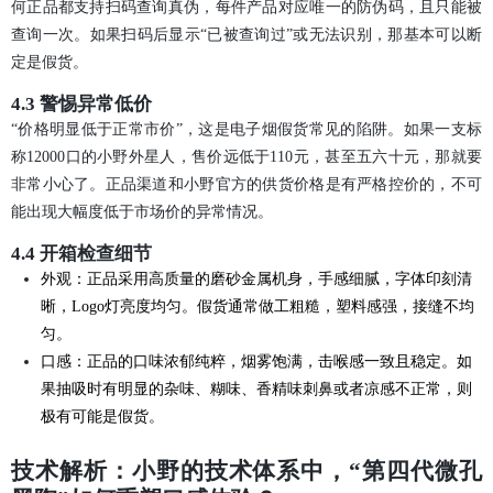
何正品都支持扫码查询真伪，每件产品对应唯一的防伪码，且只能被
查询一次。如果扫码后显示“已被查询过”或无法识别，那基本可以断
定是假货。
4.3 警惕异常低价
“价格明显低于正常市价”，这是电子烟假货常见的陷阱。如果一支标
称12000口的小野外星人，售价远低于110元，甚至五六十元，那就要
非常小心了。正品渠道和小野官方的供货价格是有严格控价的，不可
能出现大幅度低于市场价的异常情况。
4.4 开箱检查细节
外观：正品采用高质量的磨砂金属机身，手感细腻，字体印刻清
晰，Logo灯亮度均匀。假货通常做工粗糙，塑料感强，接缝不均
匀。
口感：正品的口味浓郁纯粹，烟雾饱满，击喉感一致且稳定。如
果抽吸时有明显的杂味、糊味、香精味刺鼻或者凉感不正常，则
极有可能是假货。
技术解析：小野的技术体系中，“第四代微孔