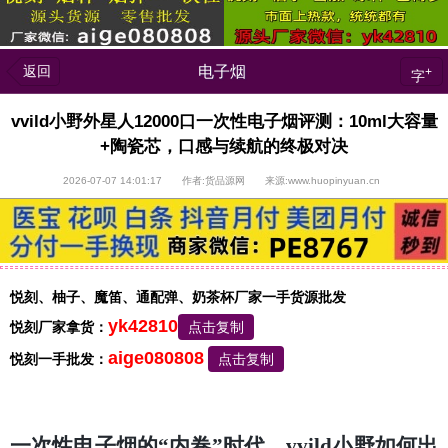
返回
电子烟
+
字
vvild小野外星人12000口一次性电子烟评测：10ml大容量
+陶瓷芯，口感与续航的终极对决
2026-07-07 14:01:17 作者:货品源网 来源:www.huopinyuan.cn
悦刻、柚子、魔笛、通配弹、奶茶杯厂家一手货源批发
yk42810
悦刻厂家拿货：
点击复制
aige080808
悦刻一手批发：
点击复制
一次性电子烟的“内卷”时代，vvild小野如何出