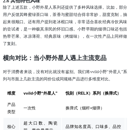
2.6 其他特色风味
除了上述五款，小野外星人系列还提供了多种风味选择。比如，部分
用户反馈其蜂蜜绿茶口味，茶香与蜜甜结合得非常妙，甜度克制，抽
起来很顺口。还有用户提到老冰棍口味，非常适合喜欢经典冷饮风味
的尝试者，是一种极其亲民的怀旧口感。小野早期的烟弹口味还包括
热带芒果、冰凉薄荷、经典原味（烤烟味），在一次性产品上同样做
了复刻。
横向对比：当小野外星人遇上主流竞品
对于消费者来说，没有对比就没有鉴别。我们将vvild小野“外星人”系
列与市面上几款主流的同价位或同规格产品进行多维度对比。
维度
vvild小野“外星人”
悦刻（RELX）系列（换弹式）
产品
一次性
换弹式（烟杆+烟弹）
类型
超大口数、陶瓷
核心
品牌知名度高、口味多、品控