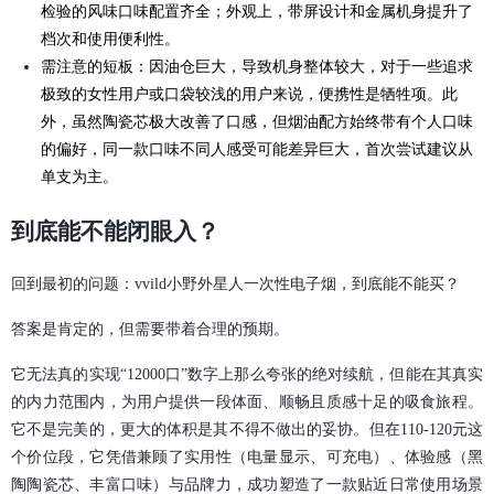
检验的风味口味配置齐全；外观上，带屏设计和金属机身提升了
档次和使用便利性。
需注意的短板：因油仓巨大，导致机身整体较大，对于一些追求
极致的女性用户或口袋较浅的用户来说，便携性是牺牲项。此
外，虽然陶瓷芯极大改善了口感，但烟油配方始终带有个人口味
的偏好，同一款口味不同人感受可能差异巨大，首次尝试建议从
单支为主。
到底能不能闭眼入？
回到最初的问题：vvild小野外星人一次性电子烟，到底能不能买？
答案是肯定的，但需要带着合理的预期。
它无法真的实现“12000口”数字上那么夸张的绝对续航，但能在其真实
的内力范围内，为用户提供一段体面、顺畅且质感十足的吸食旅程。
它不是完美的，更大的体积是其不得不做出的妥协。但在110-120元这
个价位段，它凭借兼顾了实用性（电量显示、可充电）、体验感（黑
陶陶瓷芯、丰富口味）与品牌力，成功塑造了一款贴近日常使用场景