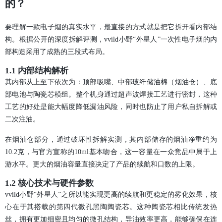
的？
要理解一款电子烟的真实水平，最直接的方式就是把它拆开看内部结
构。根据公开的深度拆解评测，vvild小野“外星人”一次性电子烟的内
部构造采用了成熟的三段式布局。
1.1 内部结构解析
其内部从上至下依次为：顶部吸嘴、中部玻纤储油棉（烟油仓）、底
部电池与陶瓷芯模组。整个机身通过超声波焊接工艺进行密封，这种
工艺的好处是能大幅度降低漏油风险，同时也防止了用户私自拆解或
二次注油。
在烟油仓部分，通过破坏性拆解实测，其内部储存的烟油净重约为
10.2克，与官方宣称的10ml基本吻合，这一容量在一众竞品中属于上
游水平。更大的烟油容量直接决定了产品的续航和口数的上限。
1.2 核心技术与硬件参数
vvild小野“外星人”之所以能实现更高的续航和更稳定的雾化效果，核
心在于其搭载的第四代微孔黑陶陶瓷芯。这种陶瓷芯相比传统发热
丝，拥有更加细密且均匀的微孔结构，导油效率更高，能够确保在连