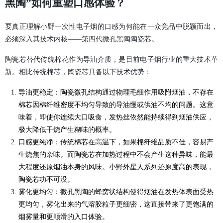
黑陶”如何重塑口感体验？
要真正理解小野一次性电子烟的口感为何能在一众竞品中脱颖而出，
必须深入其技术内核——第四代微孔黑陶陶瓷芯。
陶瓷芯替代传统棉花作为导油介质，是目前电子烟行业的重大技术革
新。相比传统棉芯，陶瓷芯具备以下技术优势：
导油更稳定：陶瓷微孔结构通过物理毛细作用吸附烟油，不存在
棉芯因棉纤维密度不均匀导致的导油慢或供油不均的问题。这意
味着，即使你连续大口吸食，发热丝依然能持续得到烟油供应，
极大降低干烧产生糊味的概率。
口感更纯净：传统棉芯在高温下，如果棉纤维品质不佳，容易产
生烧焦的杂味。而陶瓷芯在加热过程中不会产生这种异味，能最
大程度还原烟油本身的风味。小野外星人系列还原度高的表现，
陶瓷芯功不可没。
雾化更均匀：微孔黑陶的蜂窝状结构使得烟油在发热体表面受热
更均匀，雾化出来的气溶胶粒子更细密，这直接带来了更饱满的
烟雾量和更顺滑的入口体验。