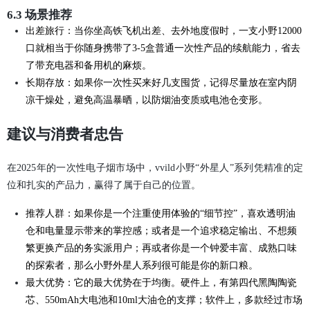
6.3 场景推荐
出差旅行：当你坐高铁飞机出差、去外地度假时，一支小野12000
口就相当于你随身携带了3-5盒普通一次性产品的续航能力，省去
了带充电器和备用机的麻烦。
长期存放：如果你一次性买来好几支囤货，记得尽量放在室内阴
凉干燥处，避免高温暴晒，以防烟油变质或电池仓变形。
建议与消费者忠告
在2025年的一次性电子烟市场中，vvild小野“外星人”系列凭精准的定
位和扎实的产品力，赢得了属于自己的位置。
推荐人群：如果你是一个注重使用体验的“细节控”，喜欢透明油
仓和电量显示带来的掌控感；或者是一个追求稳定输出、不想频
繁更换产品的务实派用户；再或者你是一个钟爱丰富、成熟口味
的探索者，那么小野外星人系列很可能是你的新口粮。
最大优势：它的最大优势在于均衡。硬件上，有第四代黑陶陶瓷
芯、550mAh大电池和10ml大油仓的支撑；软件上，多款经过市场