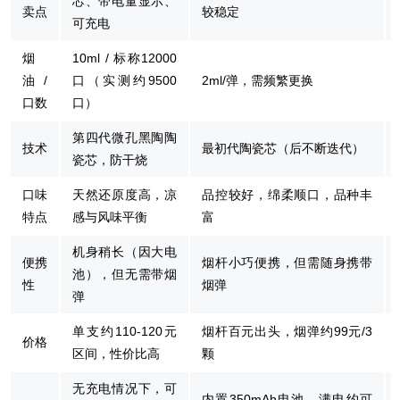
芯、带电量显示、
卖点
较稳定
可充电
烟
10ml / 标称12000
油/
口（实测约9500
2ml/弹，需频繁更换
口数
口）
第四代微孔黑陶陶
技术
最初代陶瓷芯（后不断迭代）
瓷芯，防干烧
口味
天然还原度高，凉
品控较好，绵柔顺口，品种丰
特点
感与风味平衡
富
机身稍长（因大电
便携
烟杆小巧便携，但需随身携带
池），但无需带烟
性
烟弹
弹
单支约110-120元
烟杆百元出头，烟弹约99元/3
价格
区间，性价比高
颗
无充电情况下，可
内置350mAh电池，满电约可