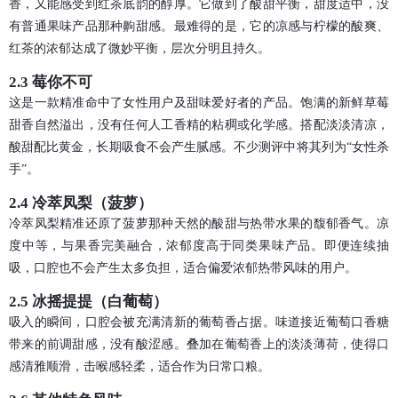
香，又能感受到红茶底韵的醇厚。它做到了酸甜平衡，甜度适中，没
有普通果味产品那种齁甜感。最难得的是，它的凉感与柠檬的酸爽、
红茶的浓郁达成了微妙平衡，层次分明且持久。
2.3 莓你不可
这是一款精准命中了女性用户及甜味爱好者的产品。饱满的新鲜草莓
甜香自然溢出，没有任何人工香精的粘稠或化学感。搭配淡淡清凉，
酸甜配比黄金，长期吸食不会产生腻感。不少测评中将其列为“女性杀
手”。
2.4 冷萃凤梨（菠萝）
冷萃凤梨精准还原了菠萝那种天然的酸甜与热带水果的馥郁香气。凉
度中等，与果香完美融合，浓郁度高于同类果味产品。即便连续抽
吸，口腔也不会产生太多负担，适合偏爱浓郁热带风味的用户。
2.5 冰摇提提（白葡萄）
吸入的瞬间，口腔会被充满清新的葡萄香占据。味道接近葡萄口香糖
带来的前调甜感，没有酸涩感。叠加在葡萄香上的淡淡薄荷，使得口
感清雅顺滑，击喉感轻柔，适合作为日常口粮。