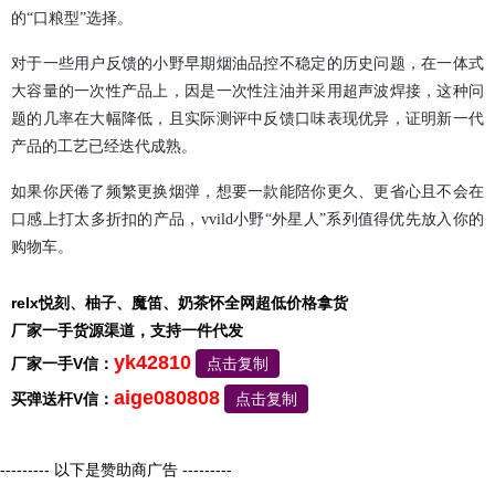
的“口粮型”选择。
对于一些用户反馈的小野早期烟油品控不稳定的历史问题，在一体式
大容量的一次性产品上，因是一次性注油并采用超声波焊接，这种问
题的几率在大幅降低，且实际测评中反馈口味表现优异，证明新一代
产品的工艺已经迭代成熟。
如果你厌倦了频繁更换烟弹，想要一款能陪你更久、更省心且不会在
口感上打太多折扣的产品，vvild小野“外星人”系列值得优先放入你的
购物车。
relx悦刻、柚子、魔笛、奶茶怀全网超低价格拿货
厂家一手货源渠道，支持一件代发
yk42810
厂家一手V信：
点击复制
aige080808
买弹送杆V信：
点击复制
--------- 以下是赞助商广告 ---------