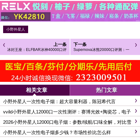
小野外星人
上一条
下一条
冰封王座：ELFBAR冰神40000口评
Supernova冰熊20000口评测：一
测，王嘉尔同款为何能引爆市场？
次性电子烟的“终极形态”？
相关文章
热门文章
小野外星人一次性电子烟：超大容量利器，陈冠希代言
vvild小野外星人12000口一次性测评：赛博光效+陶瓷芯，电子
烟圈的黑马真能野出天际?
2026小野外星人12000口电子烟：参数/续航/口味全解，对比雪
加/柚子哪个好？
小野外星人一次性电子烟多少钱？市场性价比怎么样