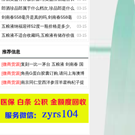
期存放吗
郎酒珍品郎属于什么档次,珍品郎是什么
03-15
级别
剑南春558毫升是真的吗,剑南春558毫
03-15
升的是正品吗
五粮液纳福迎祥52度一瓶价格是多少,
03-15
五粮液52度纳福多少钱一瓶
五粮液不适合收藏吗,五粮液有储存价值
03-15
吗
推荐信息
[微商货源]
复刻一比一茅台 五粮液 剑南春 国
窖 厂家直营供货，支持货到付款
[微商货源]
角燕G蛋白胶囊订购,请问上海澳博
角燕G蛋白胶囊哪有卖的
[微商货源]
南京同仁堂西洋参淫羊藿枸杞子提
取物马鹿茸软胶囊官方网站