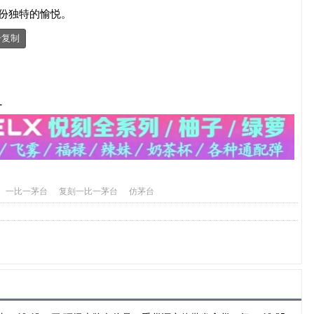
份独特的愉悦。
击复制
-
一比一茅台
复刻一比一茅台
仿茅台