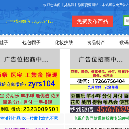
欢迎您访问【货品源】微商货源网站，本站可以免费发布微商
免费发布产品
广告招租微信：Jay0594123
鞋子
包包帽子
化妆护肤
食品特产
数码
男性滋补佳品,吃一粒做七次也不累
电视广告同款通便胶囊专治便