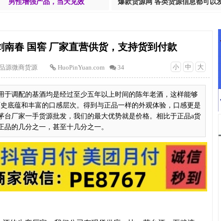
男性增强产品，当天见效
爆款货源网 各类货源信息都可以
剑南春 国窖 厂家直营供货，支持货到付款
小
中
大
品源微商货源
HuoPinYuan.com
34
用于调配的基酒均是经过至少五年以上时间的陈年老酒，这样能够
历史底蕴和丰富的口感层次。得到与正品一样的外观体验，口感更是
刻茅台厂家一手货源批发，我们的最大优势就是价格。相比于正品a货
正品的几分之一，甚至十几分之一。