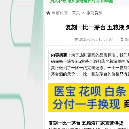
男人补肾,增加激情延长时间,用毕挺
当前位置：
首页
>
微商货源
复刻一比一茅台 五粮液 
2025-03-03 15:57:07
货
内容摘要：
为了达到更高的品质标准，我们
确保每一滴复刻a货茅台酒都蕴含着深厚的
真正做到了一比一的完美还原。​​一比一复
茅台酒的天价，一比一复刻茅台的价格只有
复刻一比一茅台 五粮液厂家直营供货