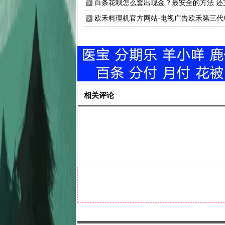
白条花呗怎么套出现金？最安全的方法 还
持分付 羊小咩 分期乐
欧禾料理机官方网站-电视广告欧禾第三代
理机多少钱一台
相关评论