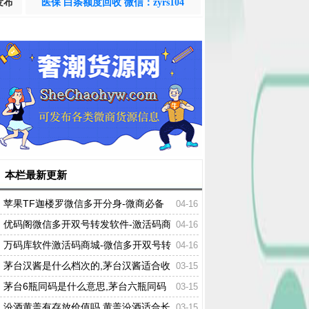
发布
医保 白条额度回收 微信：zyrs104
本栏最新更新
苹果TF迦楼罗微信多开分身-微商必备
04-16
自带百款营销功能
优码阁微信多开双号转发软件-激活码商
04-16
城-24小时自动发货
万码库软件激活码商城-微信多开双号转
04-16
发-24小时自动发卡
茅台汉酱是什么档次的,茅台汉酱适合收
03-15
藏吗
茅台6瓶同码是什么意思,茅台六瓶同码
03-15
是不来着同一件
汾酒黄盖有存放价值吗,黄盖汾酒适合长
03-15