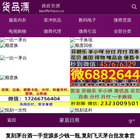
服装内衣
茶冲饮品
数码电子
微商货源
电视购物
微商代理
微商引流
全部分类
返回
家居日用
+
字
复刻茅台酒一手货源多少钱一瓶,复刻飞天茅台批发拿货