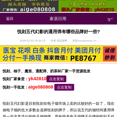
返回
家居日用
+
字
悦刻五代幻影的通用弹有哪些品牌好一些?
2026-03-30 10:34:15 作者:货品源网 来源:huopinyuan.cn
悦刻、柚子、魔笛、通配弹、奶茶杯厂家一手货源批发
yk42810
悦刻厂家拿货：
点击复制
aige080808
悦刻一手批发：
点击复制
悦刻五代幻影是目前悦刻在电子烟市场上卖的比较好的一款了，现在
抽电子烟的也大多数会选择悦刻的牌子，所以说五代的烟经间通用弹
是一款非常流行的电子烟烟弹，而有很多电子烟牌子品牌的悦刻五代