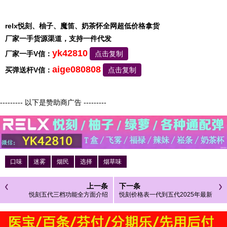
relx悦刻、柚子、魔笛、奶茶怀全网超低价格拿货
厂家一手货源渠道，支持一件代发
yk42810
厂家一手V信：
点击复制
aige080808
买弹送杆V信：
点击复制
--------- 以下是赞助商广告 ---------
口味
迷雾
烟民
选择
烟草味
上一条
下一条
悦刻五代三档功能全方面介绍
悦刻价格表一代到五代2025年最新
发布