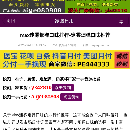
返回
家居日用
+
字
max迷雾烟弹口味排行-迷雾烟弹口味推荐
2025-06-13 16:19:57 作者:货品源货源网 来源:huopinyuan.com
悦刻、柚子、魔笛、通配弹、奶茶杯厂家一手货源批发
yk42810
悦刻厂家拿货：
点击复制
aige080808
悦刻一手批发：
点击复制
关于Max迷雾烟弹口味的排行和推荐，这可能会因个人口味偏好、地
域差异以及市场反馈等因素而有所不同，烟弹口味的选择非常丰富，
涵盖了多种不同的味道，以下是一些常见的迷雾烟弹口味及其特点，