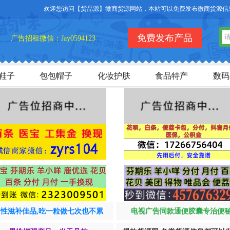
欢迎您访问【货品源】微商货源网站，本站可以免费发布微商货源信息，免费
免费发布产品
广告招租微信：Jay0594123
鞋子
包包帽子
化妆护肤
食品特产
数码
男性滋补佳品,吃一粒做七次也不累
电视广告同款通便胶囊专治便