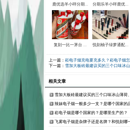
鹿优选羊小咩分期...
分期乐羊小咩鹿优...
复刻一比一茅台 ...
悦刻柚子绿萝通配...
上一篇：
崧电子烟充电要充多久？崧电子烟怎
下一篇：
雪加大板砖最建议买的三个口味冰山
相关文章
雪加大板砖最建议买的三个口味冰山薄荷
蓝拉兹、热情代基里
辣妹电子烟一般多少一支？是哪个国家的
牌？
崧电子烟是哪个国家的？是哪里生产的？
飞雾电子烟是杂牌子还是名牌？和悦刻哪
个更好？