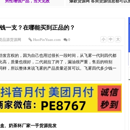
男性增强产品，当天见效
爆款货源网 各类货源信息都可以
钱一支？在哪能买到正品的？
小
中
大
货品源货源网
HuoPinYuan.com
0
些发言权的，因为自己也用过很长一段时间，从飞雾一代到四代都
比高，质量也很好，二代就拉了跨了，漏油很严重，售后的特别
同样，所以整体来说飞雾的产品质量还算可以。飞雾四代多少钱一
T盒、奶茶杯厂家一手货源批发