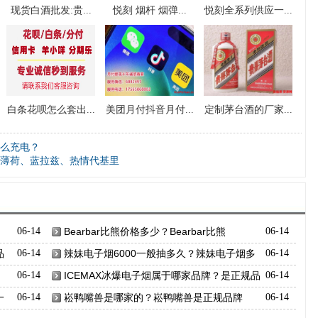
现货白酒批发:贵...
悦刻 烟杆 烟弹...
悦刻全系列供应一...
白条花呗怎么套出...
美团月付抖音月付...
定制茅台酒的厂家...
么充电？
薄荷、蓝拉兹、热情代基里
、
06-14
Bearbar比熊价格多少？Bearbar比熊
06-14
品
06-14
辣妹电子烟6000一般抽多久？辣妹电子烟多
06-14
少口？
06-14
ICEMAX冰爆电子烟属于哪家品牌？是正规品
06-14
牌吗？
一
06-14
崧鸭嘴兽是哪家的？崧鸭嘴兽是正规品牌
06-14
吗？