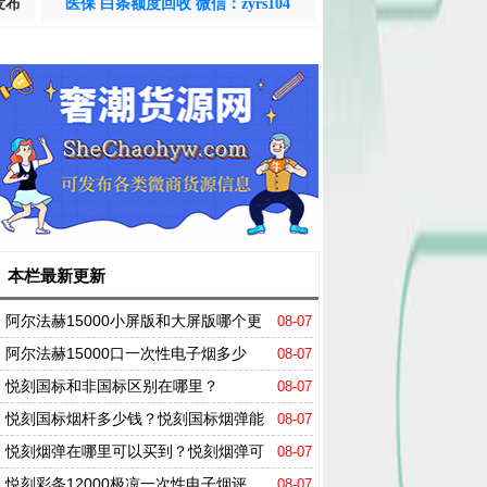
发布
医保 白条额度回收 微信：zyrs104
本栏最新更新
阿尔法赫15000小屏版和大屏版哪个更
08-07
值得买？
阿尔法赫15000口一次性电子烟多少
08-07
钱？阿尔法赫15000口能抽多久？
悦刻国标和非国标区别在哪里？
08-07
悦刻国标烟杆多少钱？悦刻国标烟弹能
08-07
抽多少口？
悦刻烟弹在哪里可以买到？悦刻烟弹可
08-07
以用多长时间？
悦刻彩条12000极凉一次性电子烟评
08-07