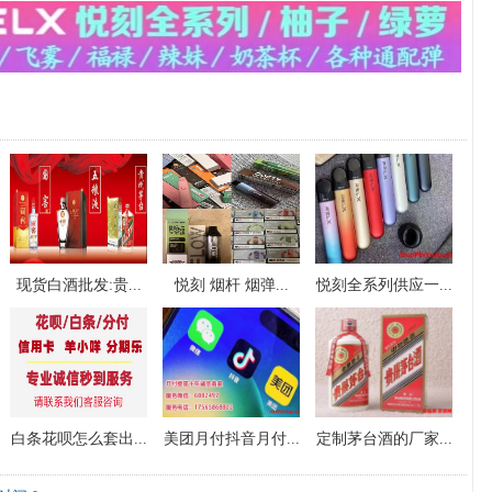
现货白酒批发:贵...
悦刻 烟杆 烟弹...
悦刻全系列供应一...
白条花呗怎么套出...
美团月付抖音月付...
定制茅台酒的厂家...