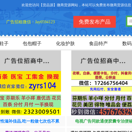
免费发布产品
广告招租微信：Jay0594123
鞋子
包包帽子
化妆护肤
食品特产
数码
男性滋补佳品,吃一粒做七次也不累
电视广告同款通便胶囊专治便