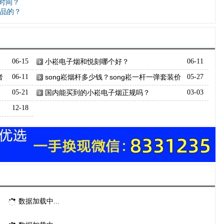
长时间？
品的？
06-15
小崧电子烟和悦刻哪个好？
06-11
者
06-11
song崧烟杆多少钱？song崧一杆一弹套装价
05-27
格多少？
05-21
国内能买到的小崧电子烟正规吗？
03-03
12-18
数据加载中...