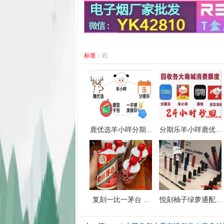
标签：
崧
鹿优选羊小咩分期...
分期乐羊小咩鹿优...
复刻一比一茅台 ...
悦刻柚子绿萝通配...