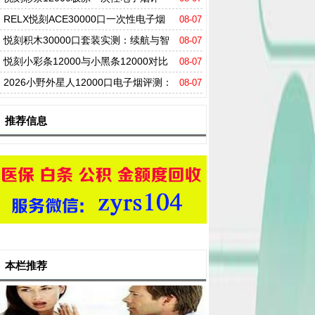
测：超大容量与极致冰爽体验解析
RELX悦刻ACE30000口一次性电子烟
08-07
实测：持久续航+三档功率调节，高端新品实
悦刻积木30000口套装实测：续航与智
08-07
测体验
能双重提升，口感实测
悦刻小彩条12000与小黑条12000对比
08-07
评测：口感差异解析及选购指南
2026小野外星人12000口电子烟评测：
08-07
参数解析、续航实测与口味全览，对比雪加、
推荐信息
柚子谁更胜一筹？
本栏推荐